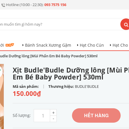
Hotline (10:00 - 22:30):
093 7575 156
ới
Bánh Snack Xương Gặm
Hạt Cho Cún
Hạt Cho
Budle Dưỡng lông [Mùi Phấn Em Bé Baby Powder] 530ml
Xịt Budle'Budle Dưỡng lông [Mùi 
Em Bé Baby Powder] 530ml
|
Mã sản phẩm:
Thương hiệu:
BUDLE'BUDLE
150.000₫
+
HẾT HÀNG
Số lượng:
-