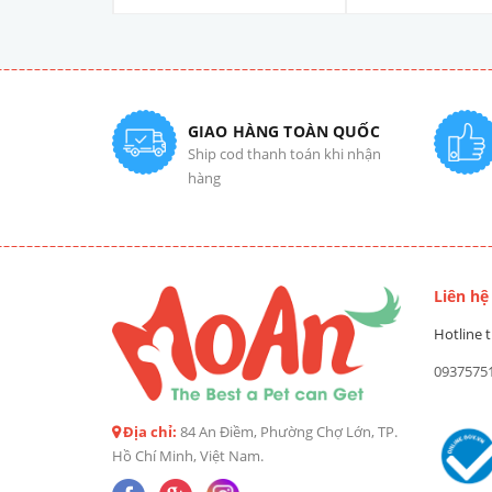
ốc
GIAO HÀNG TOÀN QUỐC
Ship cod thanh toán khi nhận
hàng
Liên hệ
Hotline t
0937575
Địa chỉ:
84 An Điềm, Phường Chợ Lớn, TP.
Hồ Chí Minh, Việt Nam.