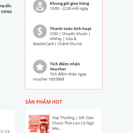
Khung giờ giao hàng
ng dẫn
10:00 - 22:30 mỗi ngày
 HÀNG
Thanh toán linh hoạt
COD | Chuyển khoản |
VNPay | Visa &
MasterCard | Chành thu hộ
Tích điểm nhận
Voucher
Tích điểm nhận ngay
voucher 100.000đ
SẢN PHẨM HOT
Súp Thưởng | Sốt Ciao
Churu Thái Lan Cá Ngừ
Mix...
ừ trà