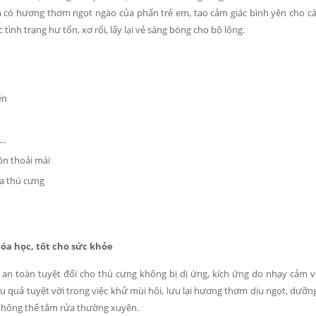
m có hương thơm ngọt ngào của phấn trẻ em, tạo cảm giác bình yên cho c
ình trạng hư tổn, xơ rối, lấy lại vẻ sáng bóng cho bộ lông.
ên
..
n thoải mái
a thú cưng
óa học, tốt cho sức khỏe
an toàn tuyệt đối cho thú cưng không bị dị ứng, kích ứng do nhạy cảm v
ệu quả tuyệt vời trong việc khử mùi hôi, lưu lại hương thơm dịu ngọt, dưỡn
không thể tắm rửa thường xuyên.