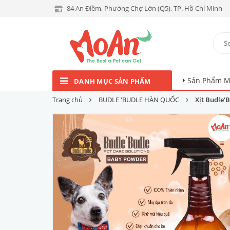
84 An Điềm, Phường Chợ Lớn (Q5), TP. Hồ Chí Minh
Sản Phẩm M
DANH MỤC SẢN PHẨM
Trang chủ
BUDLE 'BUDLE HÀN QUỐC
Xịt Budle'