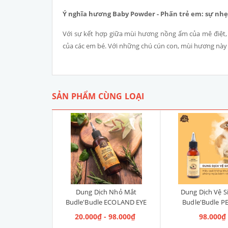
Ý nghĩa hương Baby Powder - Phấn trẻ em: sự nhẹ
Với sự kết hợp giữa mùi hương nồng ấm của mê điệt, 
của các em bé. Với những chú cún con, mùi hương này 
SẢN PHẨM CÙNG LOẠI
Sóc Răng
Dung Dịch Nhỏ Mắt
Dung Dịch Vệ S
le ECOLAND
Budle'Budle ECOLAND EYE
Budle'Budle P
KIT (Kem Đánh
CLEANER Hàn Quốc 120ml
CLEANER Hàn Qu
000₫
20.000₫ - 98.000₫
98.000₫
n Chải) Hàn