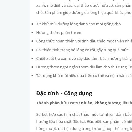
xanh, mê điệt và các loại thảo dược hữu cơ, sản phẩ
chó. Sản phẩm giúp dưỡng da lông hiệu quả, khắc phục t
Xịt khử mùi dưỡng lông dành cho mọi giống chó
Hương thơm: phấn trẻ em
Công thức hoàn thiện với tinh dầu thảo mộc thiên nhi
Cải thiện tình trạng bộ lông xơ rối, gãy rụng quá mức
Chiết xuất trà xanh, vỏ cây dâu tằm, bách hương trắng.
Hương thơm ngọt ngào thơm dịu làm cho thú cưng luô
Tác dụng khử mùi hiệu quả trên cơ thể và nệm nằm củ
Đặc tính - Công dụng
Thành phần hữu cơ tự nhiên, không hương liệu h
Sự kết hợp các tinh chất thảo mộc tự nhiên đảm bảo 
hương liệu hóa chất độc hại. Đặc biệt, sản phẩm có hi
bóng mượt, rất tiện dụng trong trường hợp thú cưng 