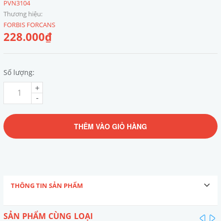
PVN3104
Thương hiệu:
FORBIS FORCANS
228.000₫
Số lượng:
+
-
THÊM VÀO GIỎ HÀNG
THÔNG TIN SẢN PHẨM
SẢN PHẨM CÙNG LOẠI
pre
n