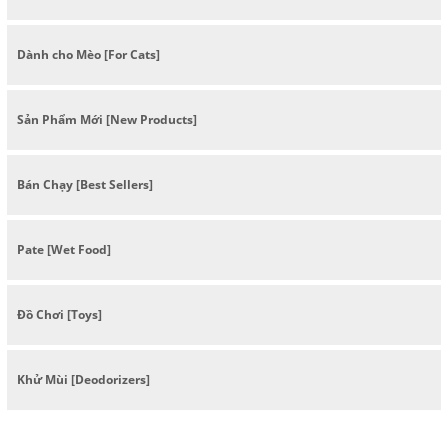
Dành cho Mèo [For Cats]
Sản Phẩm Mới [New Products]
Bán Chạy [Best Sellers]
Pate [Wet Food]
Đồ Chơi [Toys]
Khử Mùi [Deodorizers]