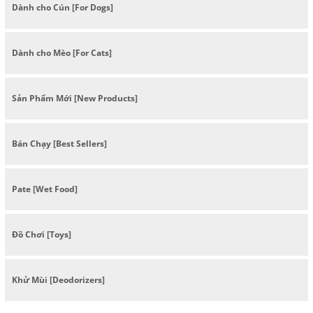
Dành cho Cún [For Dogs]
Dành cho Mèo [For Cats]
Sản Phẩm Mới [New Products]
Bán Chạy [Best Sellers]
Pate [Wet Food]
Đồ Chơi [Toys]
Khử Mùi [Deodorizers]