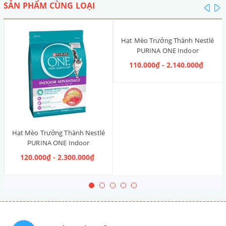
SẢN PHẨM CÙNG LOẠI
pre
n
Hạt Mèo Trưởng Thành Nestlé
PURINA ONE Indoor
Advantage [Vị Gà]
110.000₫ - 2.140.000₫
Hạt Mèo Trưởng Thành Nestlé
PURINA ONE Indoor
Advantage Salmon & Tuna [Vị
120.000₫ - 2.300.000₫
Cá Hồi & Cá Ngừ]