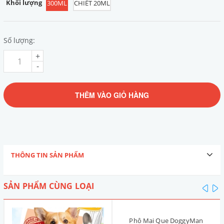
Khối lượng
300ML
CHIẾT 20ML
Số lượng:
+
-
THÊM VÀO GIỎ HÀNG
THÔNG TIN SẢN PHẨM
SẢN PHẨM CÙNG LOẠI
pre
n
Phô Mai Que DoggyMan