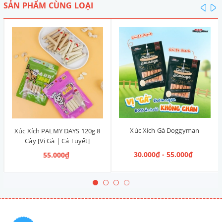
SẢN PHẨM CÙNG LOẠI
pre
n
Xúc Xích Gà Doggyman
Xúc Xích PALMY DAYS 120g 8
Cây [Vị Gà | Cá Tuyết]
30.000₫ - 55.000₫
55.000₫