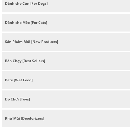
Dành cho Cún [For Dogs]
Dành cho Mèo [For Cats]
Sản Phẩm Mới [New Products]
Bán Chạy [Best Sellers]
Pate [Wet Food]
Đồ Chơi [Toys]
Khử Mùi [Deodorizers]