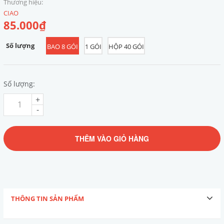
Thương hiệu:
CIAO
85.000₫
Số lượng
BAO 8 GÓI
1 GÓI
HỘP 40 GÓI
Số lượng:
+
-
THÊM VÀO GIỎ HÀNG
THÔNG TIN SẢN PHẨM