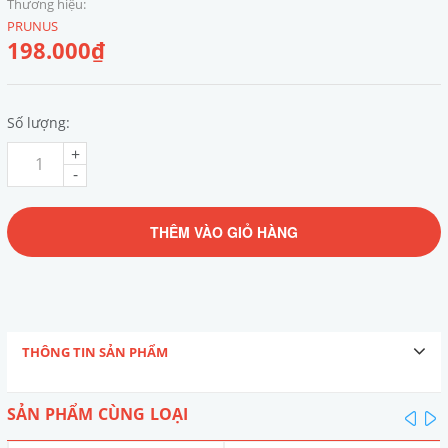
Thương hiệu:
PRUNUS
198.000₫
Số lượng:
+
-
THÊM VÀO GIỎ HÀNG
THÔNG TIN SẢN PHẨM
SẢN PHẨM CÙNG LOẠI
pre
n