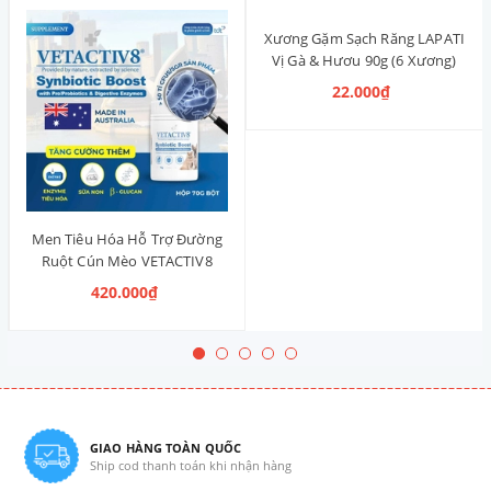
Xương Gặm Sạch Răng LAPATI
Vị Gà & Hươu 90g (6 Xương)
22.000₫
Men Tiêu Hóa Hỗ Trợ Đường
Ruột Cún Mèo VETACTIV8
Synbiotic Boost Úc 70g
420.000₫
GIAO HÀNG TOÀN QUỐC
Ship cod thanh toán khi nhận hàng