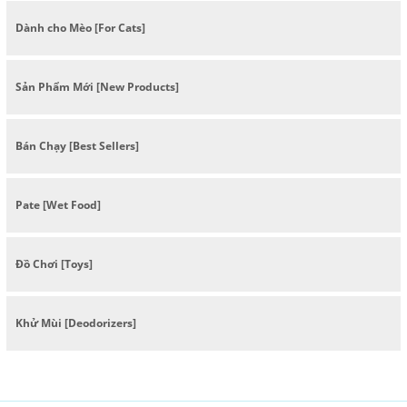
Dành cho Mèo [For Cats]
Sản Phẩm Mới [New Products]
Bán Chạy [Best Sellers]
Pate [Wet Food]
Đồ Chơi [Toys]
Khử Mùi [Deodorizers]