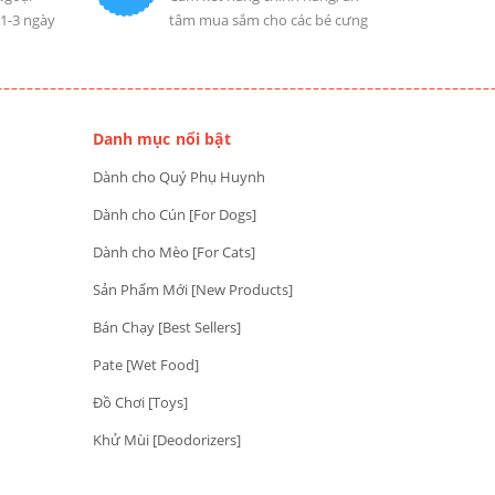
 1-3 ngày
tâm mua sắm cho các bé cưng
Danh mục nổi bật
Dành cho Quý Phụ Huynh
Dành cho Cún [For Dogs]
Dành cho Mèo [For Cats]
Sản Phẩm Mới [New Products]
Bán Chạy [Best Sellers]
Pate [Wet Food]
Đồ Chơi [Toys]
Khử Mùi [Deodorizers]