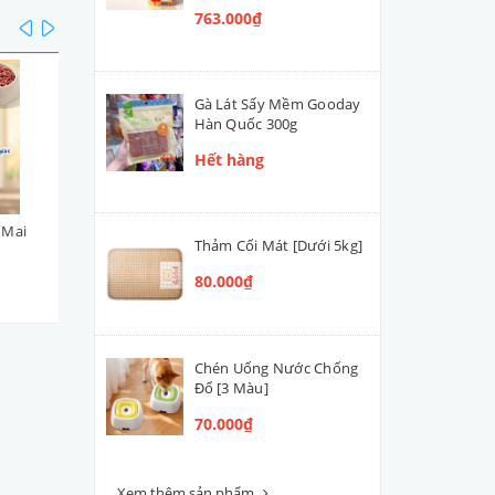
763.000₫
prev
next
Gà Lát Sấy Mềm Gooday
Hàn Quốc 300g
Hết hàng
 Mai
Viên Topping Gà Phô Mai
Viên Topping Gà & Rau C
Thảm Cối Mát [Dưới 5kg]
DoggyMan 100g
DoggyMan 100g
80.000₫
45.000₫
45.000₫
Chén Uống Nước Chống
Đổ [3 Màu]
70.000₫
Xem thêm sản phẩm