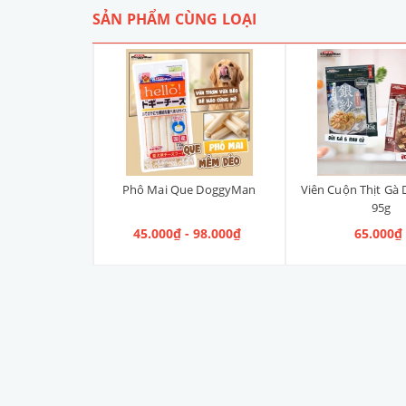
SẢN PHẨM CÙNG LOẠI
ên DoggyMan
Phô Mai Que DoggyMan
Viên Cuộn Thịt Gà
95g
 75.000₫
45.000₫ - 98.000₫
65.000₫