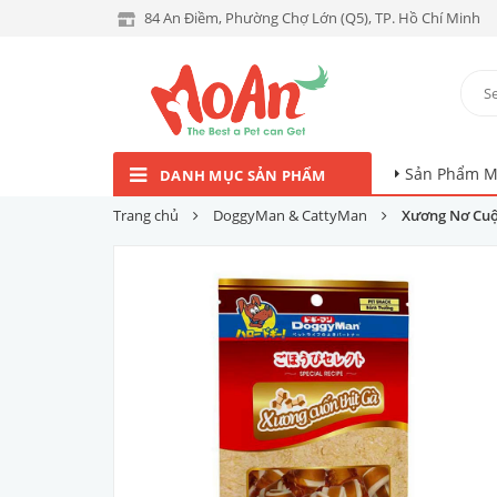
84 An Điềm, Phường Chợ Lớn (Q5), TP. Hồ Chí Minh
Sản Phẩm M
DANH MỤC SẢN PHẨM
Trang chủ
DoggyMan & CattyMan
Xương Nơ Cuộ