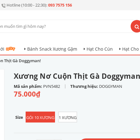
Hotline (10:00 - 22:30):
093 7575 156
ới
Bánh Snack Xương Gặm
Hạt Cho Cún
Hạt Cho
n Thịt Gà Doggyman!
Xương Nơ Cuộn Thịt Gà Doggyman
|
Mã sản phẩm:
PVN5482
Thương hiệu:
DOGGYMAN
75.000₫
Size
GÓI 10 XƯƠNG
1 XƯƠNG