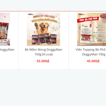
 DoggyMan
Bò Mềm Mọng DoggyMan
Viên Topping Bò Phô
100g [4 Loại]
DoggyMan 100g
55.000₫
45.000₫