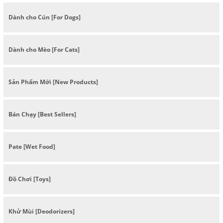
Dành cho Cún [For Dogs]
Dành cho Mèo [For Cats]
Sản Phẩm Mới [New Products]
Bán Chạy [Best Sellers]
Pate [Wet Food]
Đồ Chơi [Toys]
Khử Mùi [Deodorizers]