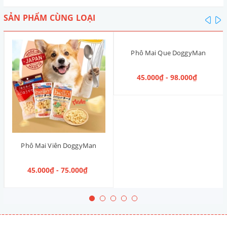
SẢN PHẨM CÙNG LOẠI
pre
n
Phô Mai Que DoggyMan
45.000₫ - 98.000₫
Phô Mai Viên DoggyMan
45.000₫ - 75.000₫