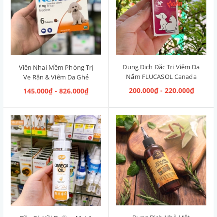
Dung Dịch Đặc Trị Viêm Da
Viên Nhai Mềm Phòng Trị
Nấm FLUCASOL Canada
Ve Rận & Viêm Da Ghẻ
5ml
NexGard Pháp (2kg-4kg)
200.000₫ - 220.000₫
145.000₫ - 826.000₫