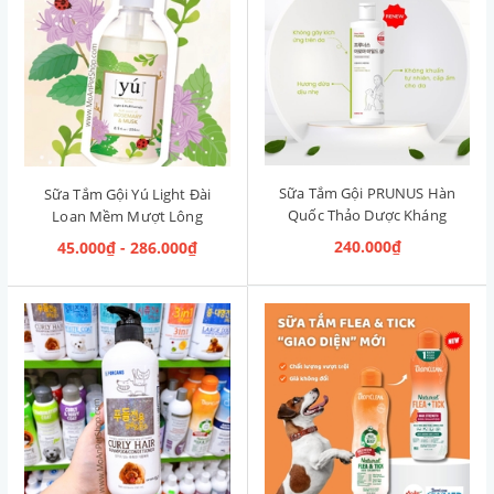
Sữa Tắm Gội PRUNUS Hàn
Sữa Tắm Gội Yú Light Đài
Quốc Thảo Dược Kháng
Loan Mềm Mượt Lông
Khuẩn Aroma Mild
Rosemary & Musk [Hương
240.000₫
45.000₫ - 286.000₫
Shampoo 500ml
Thảo & Xạ Hương]