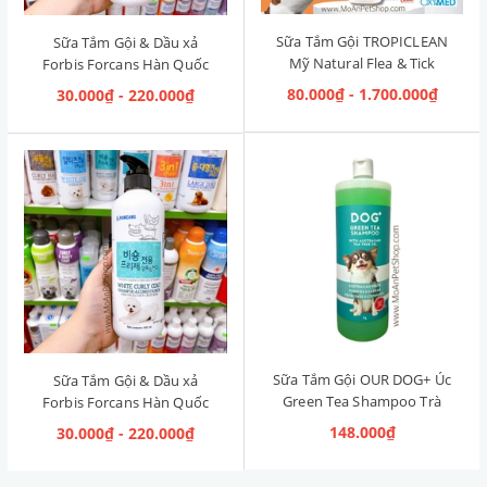
Sữa Tắm Gội TROPICLEAN
Sữa Tắm Gội & Dầu xả
Mỹ Natural Flea & Tick
Forbis Forcans Hàn Quốc
Maximum Strength [Phòng
Curly Hair [Lông xoăn]
80.000₫ - 1.700.000₫
30.000₫ - 220.000₫
& Diệt Ve Rận]
Sữa Tắm Gội OUR DOG+ Úc
Sữa Tắm Gội & Dầu xả
Green Tea Shampoo Trà
Forbis Forcans Hàn Quốc
Xanh 1L
White Curly Coat [Lông
148.000₫
30.000₫ - 220.000₫
Trắng Xoăn]