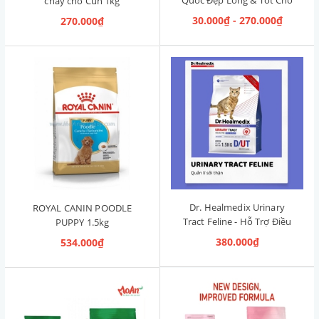
chay cho Cún 1kg
Đường Ruột 1.2kg [Cá Hồi,
30.000₫ - 270.000₫
270.000₫
Cún Mọi Độ Tuổi]
Dr. Healmedix Urinary
ROYAL CANIN POODLE
Tract Feline - Hỗ Trợ Điều
PUPPY 1.5kg
Trị Sỏi Thận & Giảm Stress
380.000₫
534.000₫
cho Mèo 1.5kg