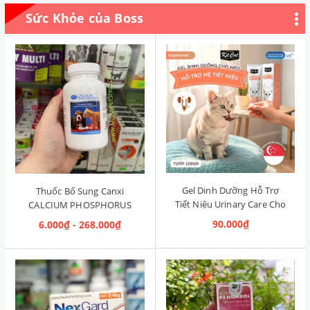
Sức Khỏe của Boss
Gel Dinh Dưỡng Hỗ Trợ
Thuốc Bổ Sung Canxi
Tiết Niệu Urinary Care Cho
CALCIUM PHOSPHORUS
Mèo KitCat Singapore 120g
Mỹ (Hộp 50 viên)
90.000₫
6.000₫ - 268.000₫