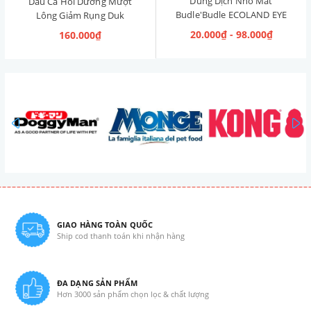
Dung Dịch Nhỏ Mắt
Dầu Cá Hồi Dưỡng Mượt
Budle'Budle ECOLAND EYE
Lông Giảm Rụng Duk
CLEANER Hàn Quốc 120ml
Omega Oil 150ml
20.000₫ - 98.000₫
160.000₫
prev
GIAO HÀNG TOÀN QUỐC
Ship cod thanh toán khi nhận hàng
ĐA DẠNG SẢN PHẨM
Hơn 3000 sản phẩm chọn lọc & chất lượng