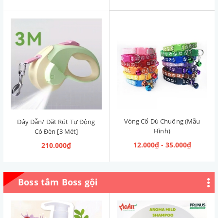
Vòng Cổ Dù Chuông (Mẫu
Dây Dẫn/ Dắt Rút Tự Động
Hình)
Có Đèn [3 Mét]
12.000₫ - 35.000₫
210.000₫
Boss tắm Boss gội