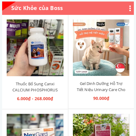
Sức Khỏe của Boss
Gel Dinh Dưỡng Hỗ Trợ
Thuốc Bổ Sung Canxi
Tiết Niệu Urinary Care Cho
CALCIUM PHOSPHORUS
Mèo KitCat Singapore 120g
Mỹ (Hộp 50 viên)
90.000₫
6.000₫ - 268.000₫