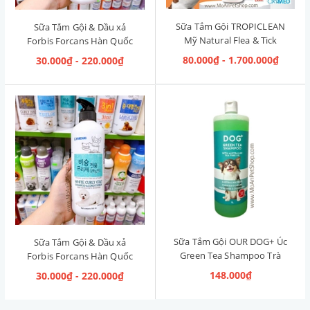
Sữa Tắm Gội TROPICLEAN
Sữa Tắm Gội & Dầu xả
Mỹ Natural Flea & Tick
Forbis Forcans Hàn Quốc
Maximum Strength [Phòng
Curly Hair [Lông xoăn]
80.000₫ - 1.700.000₫
30.000₫ - 220.000₫
& Diệt Ve Rận]
Sữa Tắm Gội OUR DOG+ Úc
Sữa Tắm Gội & Dầu xả
Green Tea Shampoo Trà
Forbis Forcans Hàn Quốc
Xanh 1L
White Curly Coat [Lông
148.000₫
30.000₫ - 220.000₫
Trắng Xoăn]