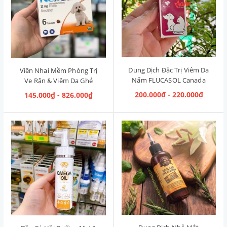
Dung Dịch Đặc Trị Viêm Da
Viên Nhai Mềm Phòng Trị
Nấm FLUCASOL Canada
Ve Rận & Viêm Da Ghẻ
5ml
NexGard Pháp (2kg-4kg)
200.000₫ - 220.000₫
145.000₫ - 826.000₫