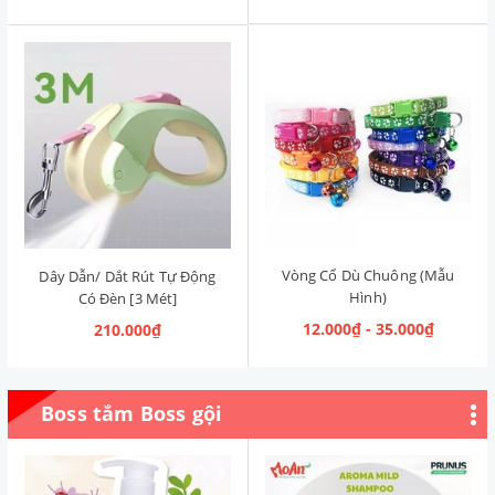
Vòng Cổ Dù Chuông (Mẫu
Dây Dẫn/ Dắt Rút Tự Động
Hình)
Có Đèn [3 Mét]
12.000₫ - 35.000₫
210.000₫
Boss tắm Boss gội