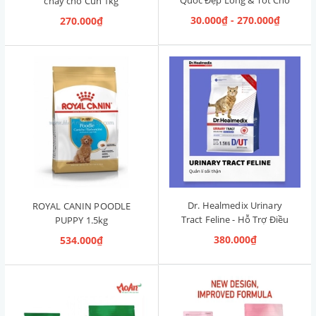
chay cho Cún 1kg
Đường Ruột 1.2kg [Cá Hồi,
30.000₫ - 270.000₫
270.000₫
Cún Mọi Độ Tuổi]
Dr. Healmedix Urinary
ROYAL CANIN POODLE
Tract Feline - Hỗ Trợ Điều
PUPPY 1.5kg
Trị Sỏi Thận & Giảm Stress
380.000₫
534.000₫
cho Mèo 1.5kg