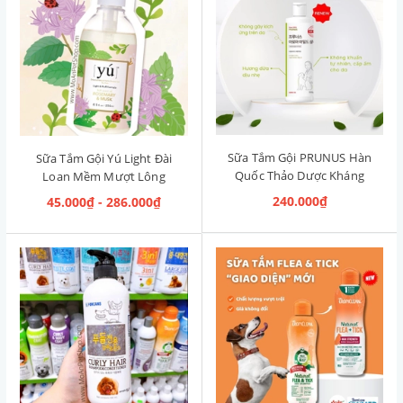
Sữa Tắm Gội PRUNUS Hàn
Sữa Tắm Gội Yú Light Đài
Quốc Thảo Dược Kháng
Loan Mềm Mượt Lông
Khuẩn Aroma Mild
Rosemary & Musk [Hương
240.000₫
45.000₫ - 286.000₫
Shampoo 500ml
Thảo & Xạ Hương]