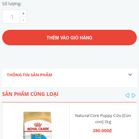
Số lượng:
+
-
THÊM VÀO GIỎ HÀNG
THÔNG TIN SẢN PHẨM
SẢN PHẨM CÙNG LOẠI
pre
n
Natural Core Puppy Cừu [Cún
con] 1kg
280.000₫