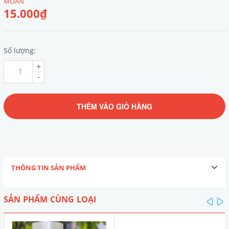
MOAN
15.000₫
Số lượng:
+
-
THÊM VÀO GIỎ HÀNG
THÔNG TIN SẢN PHẨM
SẢN PHẨM CÙNG LOẠI
pre
n