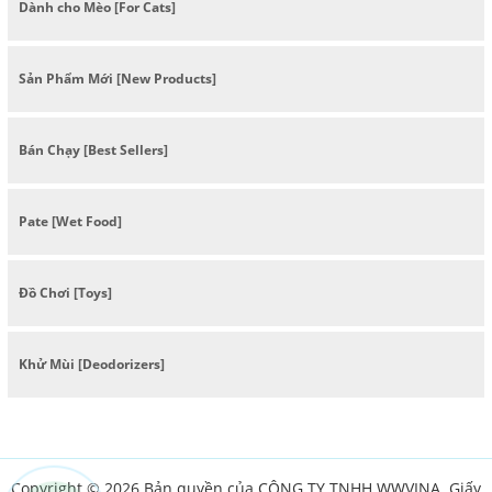
Dành cho Mèo [For Cats]
Sản Phẩm Mới [New Products]
Bán Chạy [Best Sellers]
Pate [Wet Food]
Đồ Chơi [Toys]
Khử Mùi [Deodorizers]
Copyright © 2026 Bản quyền của CÔNG TY TNHH WWVINA. Giấy