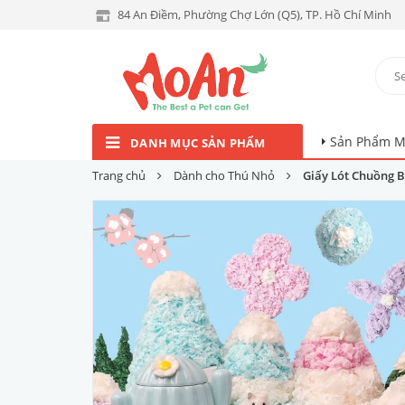
84 An Điềm, Phường Chợ Lớn (Q5), TP. Hồ Chí Minh
Sản Phẩm M
DANH MỤC SẢN PHẨM
Trang chủ
Dành cho Thú Nhỏ
Giấy Lót Chuồng B