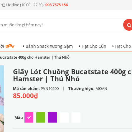
Hotline (10:00 - 22:30):
093 7575 156
ới
Bánh Snack Xương Gặm
Hạt Cho Cún
Hạt Cho
ucatstate 400g cho Hamster | Thú Nhỏ
Giấy Lót Chuồng Bucatstate 400g 
Hamster | Thú Nhỏ
|
Mã sản phẩm:
PVN10200
Thương hiệu:
MOAN
85.000₫
Màu