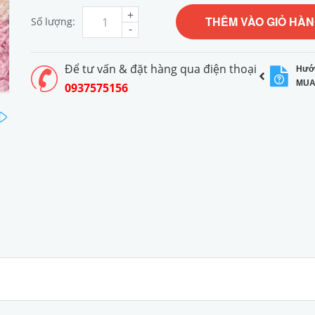
+
THÊM VÀO GIỎ HÀ
Số lượng:
-
Để tư vấn & đặt hàng qua điện thoại
Hướ
MUA
0937575156
next