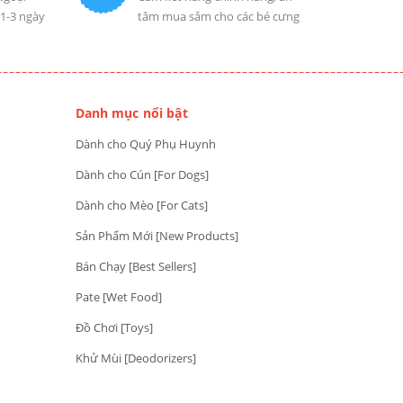
 1-3 ngày
tâm mua sắm cho các bé cưng
Danh mục nổi bật
Dành cho Quý Phụ Huynh
Dành cho Cún [For Dogs]
Dành cho Mèo [For Cats]
Sản Phẩm Mới [New Products]
Bán Chạy [Best Sellers]
Pate [Wet Food]
Đồ Chơi [Toys]
Khử Mùi [Deodorizers]