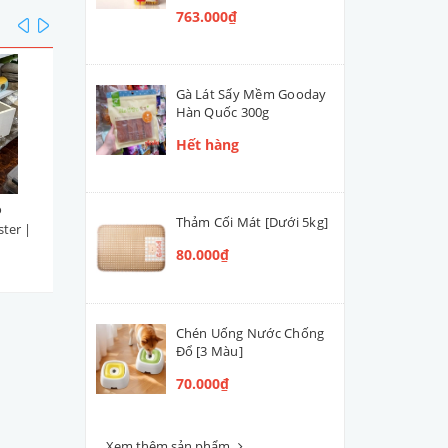
763.000₫
prev
next
Gà Lát Sấy Mềm Gooday
Hàn Quốc 300g
Hết hàng
o
Hầm Núi Vuông
Túi Xách Màu Trơn cho Cú
Thảm Cối Mát [Dưới 5kg]
ter |
33x15x10.5cm Decor cho
Mèo Nhỏ | Hamster | Th
Hamster | Thú Nhỏ
32x26x26cm
80.000₫
110.000₫
225.000₫
Chén Uống Nước Chống
Đổ [3 Màu]
70.000₫
Xem thêm sản phẩm