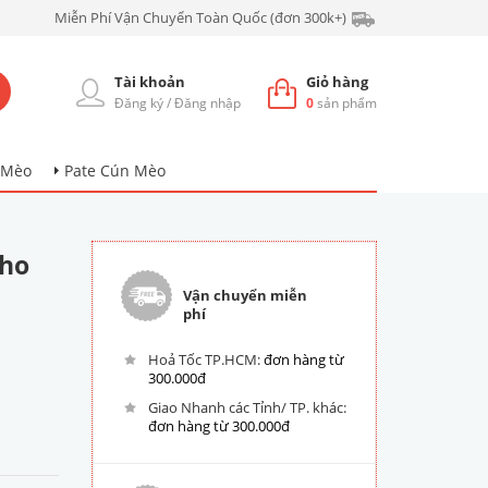
Miễn Phí Vận Chuyển Toàn Quốc (đơn 300k+)
Tài khoản
Giỏ hàng
Đăng ký
/
Đăng nhập
0
sản phẩm
 Mèo
Pate Cún Mèo
cho
Vận chuyển miễn
phí
Hoả Tốc TP.HCM:
đơn hàng từ
300.000đ
Giao Nhanh các Tỉnh/ TP. khác:
đơn hàng từ 300.000đ