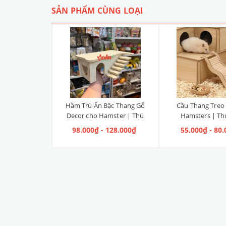
SẢN PHẨM CÙNG LOẠI
 Moi Cat Litter
Hầm Trú Ẩn Bậc Thang Gỗ
Cầu Thang Treo
amster | Thú
Decor cho Hamster | Thú
Hamsters | T
hỏ
Nhỏ [2 Sizes]
 190.000₫
98.000₫ - 128.000₫
55.000₫ - 80