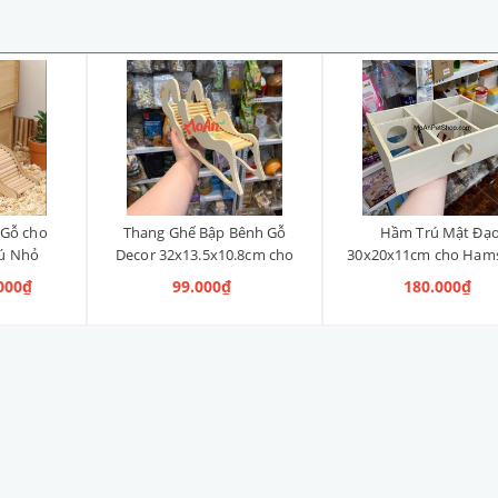
 Gỗ cho
Thang Ghế Bập Bênh Gỗ
Hầm Trú Mật Đạ
hú Nhỏ
Decor 32x13.5x10.8cm cho
30x20x11cm cho Hams
Hamster | Thú Nhỏ
Thú Nhỏ
.000₫
99.000₫
180.000₫