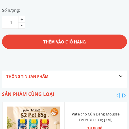
Số lượng:
+
-
THÊM VÀO GIỎ HÀNG
THÔNG TIN SẢN PHẨM
SẢN PHẨM CÙNG LOẠI
pre
n
Pate cho Cún Dạng Mousse
FAENBEI 130g [3 Vị]
18.000₫