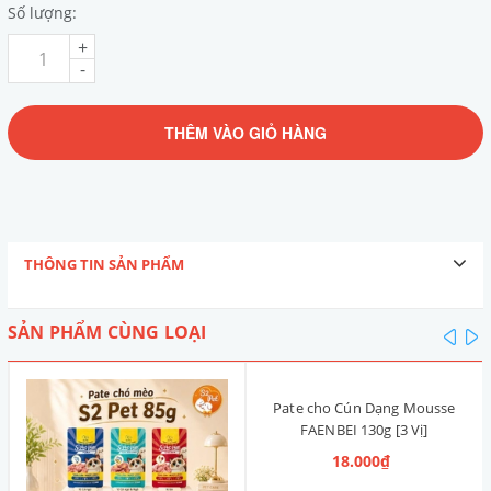
Số lượng:
+
-
THÊM VÀO GIỎ HÀNG
THÔNG TIN SẢN PHẨM
SẢN PHẨM CÙNG LOẠI
pre
n
Pate cho Cún Dạng Mousse
FAENBEI 130g [3 Vị]
18.000₫