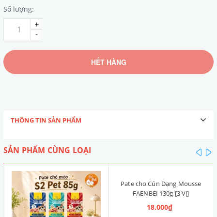
Số lượng:
+
-
HẾT HÀNG
THÔNG TIN SẢN PHẨM
SẢN PHẨM CÙNG LOẠI
pre
n
Pate cho Cún Dạng Mousse
FAENBEI 130g [3 Vị]
18.000₫