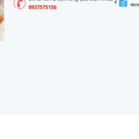
MUA
0937575156