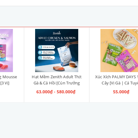
ng Mousse
Hạt Mềm Zenith Adult Thịt
Xúc Xích PALMY DAYS 
3 Vị]
Gà & Cá Hồi [Cún Trưởng
Cây [Vị Gà | Cá Tuy
Thành]
63.000₫ - 580.000₫
55.000₫