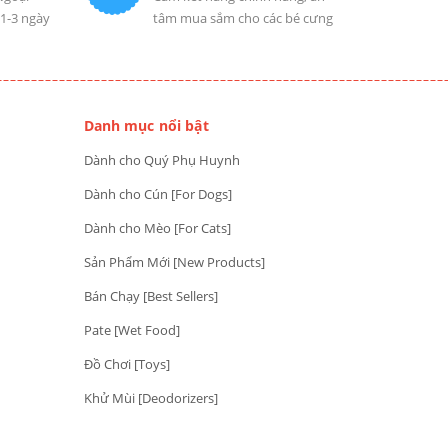
 1-3 ngày
tâm mua sắm cho các bé cưng
Danh mục nổi bật
Dành cho Quý Phụ Huynh
Dành cho Cún [For Dogs]
Dành cho Mèo [For Cats]
Sản Phẩm Mới [New Products]
Bán Chạy [Best Sellers]
Pate [Wet Food]
Đồ Chơi [Toys]
Khử Mùi [Deodorizers]