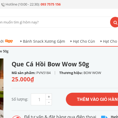
Hotline (10:00 - 22:30):
093 7575 156
ới
Bánh Snack Xương Gặm
Hạt Cho Cún
Hạt Cho
w 50g
Que Cá Hồi Bow Wow 50g
|
Mã sản phẩm:
PVN5184
Thương hiệu:
BOW WOW
25.000₫
+
THÊM VÀO GIỎ HÀ
Số lượng:
-
Để tư vấn & đặt hàng qua điện thoại
Hướ