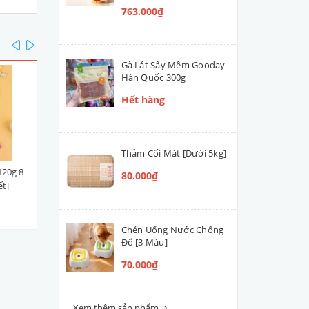
763.000₫
prev
next
Gà Lát Sấy Mềm Gooday
Hàn Quốc 300g
Hết hàng
Thảm Cối Mát [Dưới 5kg]
120g 8
Pate SmartHeart Signature
Pate Tươi Bổ Sung Nước
80.000₫
ết]
Thái Lan 80g
Hầm Xương BepBen [Nhiề
Vị] cho Cún
23.000₫
39.000₫ - 47.000₫
Chén Uống Nước Chống
Đổ [3 Màu]
70.000₫
Xem thêm sản phẩm