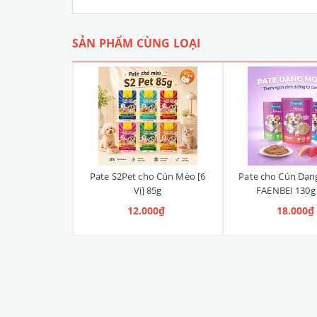
SẢN PHẨM CÙNG LOẠI
 Dinh Dưỡng
Pate S2Pet cho Cún Mèo [6
Pate cho Cún Dạ
Quốc [4 Vị]
Vị] 85g
FAENBEI 130g [
 260.000₫
12.000₫
18.000₫