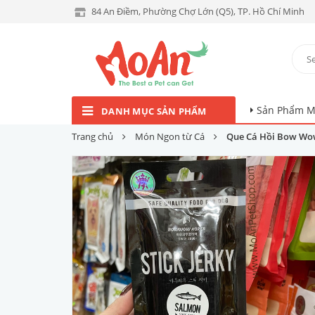
84 An Điềm, Phường Chợ Lớn (Q5), TP. Hồ Chí Minh
Sản Phẩm M
DANH MỤC SẢN PHẨM
Trang chủ
Món Ngon từ Cá
Que Cá Hồi Bow Wo