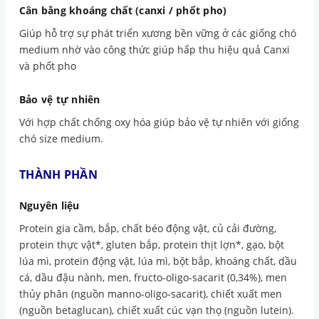
Cân bằng khoáng chất (canxi / phốt pho)
Giúp hỗ trợ sự phát triển xương bền vững ở các giống chó
medium nhờ vào công thức giúp hấp thu hiệu quả Canxi
và phốt pho
Bảo vệ tự nhiên
Với hợp chất chống oxy hóa giúp bảo vệ tự nhiên với giống
chó size medium.
THÀNH PHẦN
Nguyên liệu
Protein gia cầm, bắp, chất béo động vật, củ cải đường,
protein thực vật*, gluten bắp, protein thịt lợn*, gạo, bột
lúa mì, protein động vật, lúa mì, bột bắp, khoáng chất, dầu
cá, dầu đậu nành, men, fructo-oligo-sacarit (0,34%), men
thủy phân (nguồn manno-oligo-sacarit), chiết xuất men
(nguồn betaglucan), chiết xuất cúc vạn thọ (nguồn lutein).