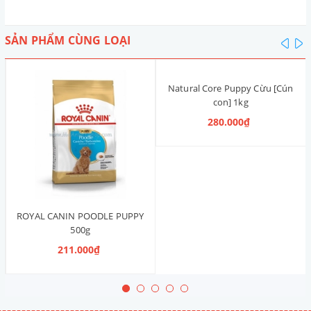
SẢN PHẨM CÙNG LOẠI
pre
n
Natural Core Puppy Cừu [Cún
con] 1kg
280.000₫
ROYAL CANIN POODLE PUPPY
500g
211.000₫