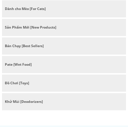
Dành cho Mèo [For Cats]
Sản Phẩm Mới [New Products]
Bán Chạy [Best Sellers]
Pate [Wet Food]
Đồ Chơi [Toys]
Khử Mùi [Deodorizers]