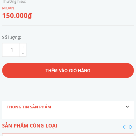
Thương hiệu:
MOAN
150.000₫
Số lượng:
+
-
THÊM VÀO GIỎ HÀNG
THÔNG TIN SẢN PHẨM
SẢN PHẨM CÙNG LOẠI
pre
n