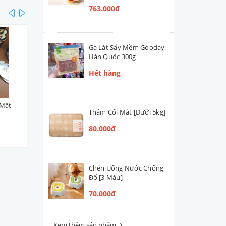
763.000₫
prev
next
Gà Lát Sấy Mềm Gooday
Hàn Quốc 300g
Hết hàng
 Mặt
Thẻ Tên Inox Khắc 2 Mặt [Trái
Thẻ Tên Inox Khắc 2 Mặt [T
Thảm Cối Mát [Dưới 5kg]
Tim Viền Bạc]
Tim Vàng]
80.000₫
150.000₫
150.000₫
Chén Uống Nước Chống
Đổ [3 Màu]
70.000₫
Xem thêm sản phẩm