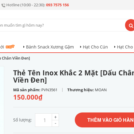
Hotline (10:00 - 22:30):
093 7575 156
ới
Bánh Snack Xương Gặm
Hạt Cho Cún
Hạt Cho
u Chân Viền Đen]
Thẻ Tên Inox Khắc 2 Mặt [Dấu Châ
Viền Đen]
|
Mã sản phẩm:
PVN3561
Thương hiệu:
MOAN
150.000₫
+
THÊM VÀO GIỎ HÀ
Số lượng:
-