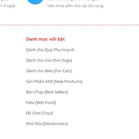
 1-3 ngày
tâm mua sắm cho các bé cưng
Danh mục nổi bật
Dành cho Quý Phụ Huynh
Dành cho Cún [For Dogs]
Dành cho Mèo [For Cats]
Sản Phẩm Mới [New Products]
Bán Chạy [Best Sellers]
Pate [Wet Food]
Đồ Chơi [Toys]
Khử Mùi [Deodorizers]