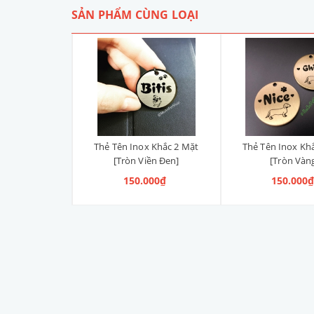
SẢN PHẨM CÙNG LOẠI
x Khắc 2 Mặt
Thẻ Tên Inox Khắc 2 Mặt
Thẻ Tên Inox Kh
nh Dương]
[Tròn Viền Đen]
[Tròn Vàn
000₫
150.000₫
150.000