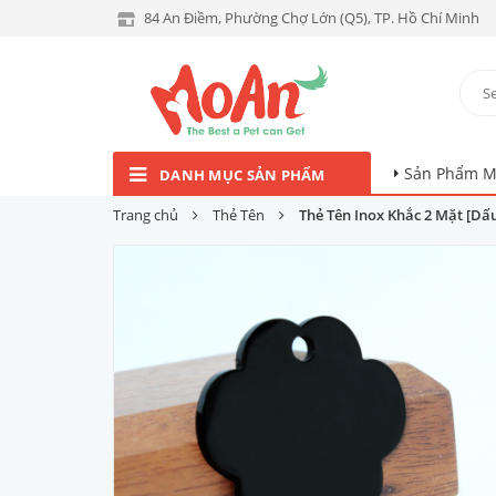
84 An Điềm, Phường Chợ Lớn (Q5), TP. Hồ Chí Minh
Sản Phẩm M
DANH MỤC SẢN PHẨM
Trang chủ
Thẻ Tên
Thẻ Tên Inox Khắc 2 Mặt [Dấ