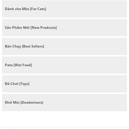
Dành cho Mèo [For Cats]
Sản Phẩm Mới [New Products]
Bán Chạy [Best Sellers]
Pate [Wet Food]
Đồ Chơi [Toys]
Khử Mùi [Deodorizers]