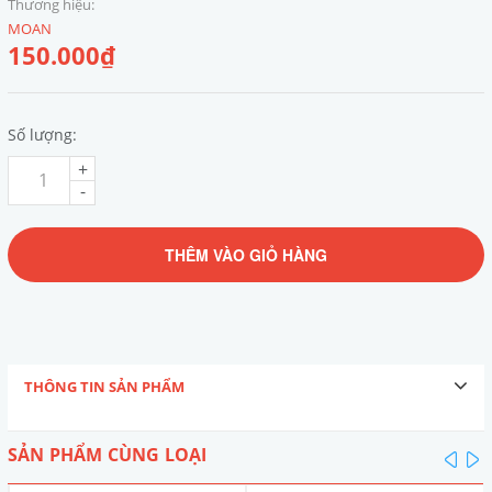
Thương hiệu:
MOAN
150.000₫
Số lượng:
+
-
THÊM VÀO GIỎ HÀNG
THÔNG TIN SẢN PHẨM
SẢN PHẨM CÙNG LOẠI
pre
n