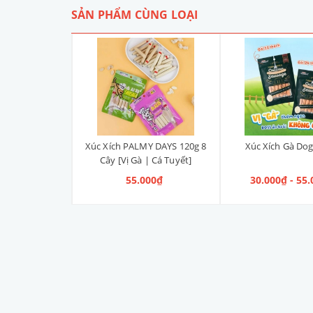
SẢN PHẨM CÙNG LOẠI
 Mai Bow Wow
Xúc Xích PALMY DAYS 120g 8
Xúc Xích Gà D
0g
Cây [Vị Gà | Cá Tuyết]
 68.000₫
55.000₫
30.000₫ - 55