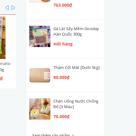
763.000₫
prev
next
Gà Lát Sấy Mềm Gooday
Hàn Quốc 300g
Hết hàng
urutto
Que Xúc Xích Nhật Churutto
Xúc Xích Nhật Churu Bee 
Thảm Cối Mát [Dưới 5kg]
10g
Stick Gà & Rau 10g
Nướng & Collagen 10g
80.000₫
0₫
12.000₫ - 425.000₫
12.000₫ - 425.000₫
Chén Uống Nước Chống
Đổ [3 Màu]
70.000₫
Xem thêm sản phẩm