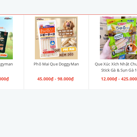
oggyman
Phô Mai Que DoggyMan
Que Xúc Xích Nhật Ch
Stick Gà & Sụn Gà 
.000₫
45.000₫ - 98.000₫
12.000₫ - 425.00