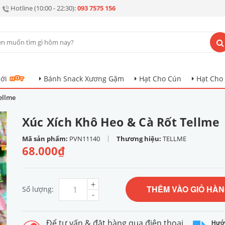
Hotline (10:00 - 22:30):
093 7575 156
ới
Bánh Snack Xương Gặm
Hạt Cho Cún
Hạt Cho
ellme
Xúc Xích Khô Heo & Cà Rốt Tellme
|
Mã sản phẩm:
PVN11140
Thương hiệu:
TELLME
68.000₫
+
THÊM VÀO GIỎ HÀ
Số lượng:
-
Để tư vấn & đặt hàng qua điện thoại
Hướ