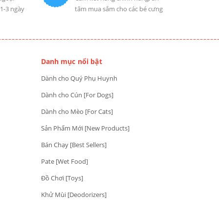
 1-3 ngày
tâm mua sắm cho các bé cưng
Danh mục nổi bật
Dành cho Quý Phụ Huynh
Dành cho Cún [For Dogs]
Dành cho Mèo [For Cats]
Sản Phẩm Mới [New Products]
Bán Chạy [Best Sellers]
Pate [Wet Food]
Đồ Chơi [Toys]
Khử Mùi [Deodorizers]