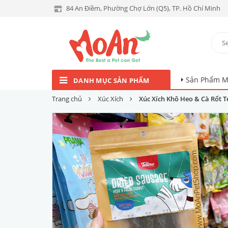
84 An Điềm, Phường Chợ Lớn (Q5), TP. Hồ Chí Minh
Sản Phẩm M
DANH MỤC SẢN PHẨM
Trang chủ
Xúc Xích
Xúc Xích Khô Heo & Cà Rốt T