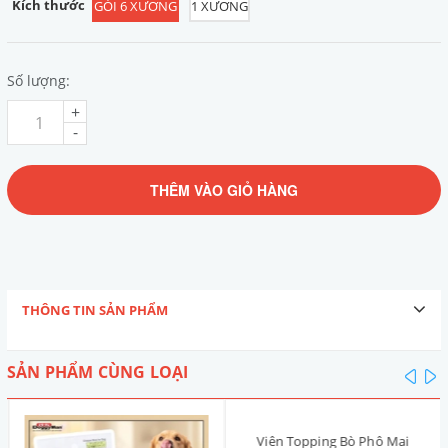
Kích thước
GÓI 6 XƯƠNG
1 XƯƠNG
Số lượng:
+
-
THÊM VÀO GIỎ HÀNG
THÔNG TIN SẢN PHẨM
SẢN PHẨM CÙNG LOẠI
pre
n
Viên Topping Bò Phô Mai