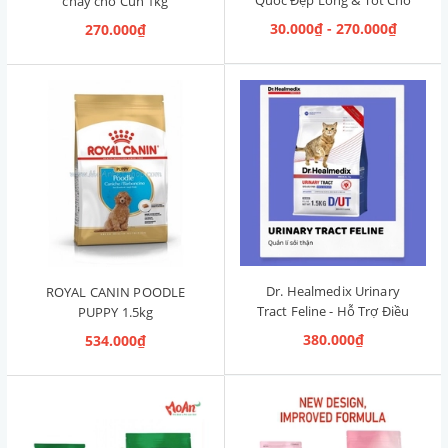
chay cho Cún 1kg
Đường Ruột 1.2kg [Cá Hồi,
30.000₫ - 270.000₫
270.000₫
Cún Mọi Độ Tuổi]
Dr. Healmedix Urinary
ROYAL CANIN POODLE
Tract Feline - Hỗ Trợ Điều
PUPPY 1.5kg
Trị Sỏi Thận & Giảm Stress
380.000₫
534.000₫
cho Mèo 1.5kg