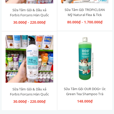
Sữa Tắm Gội TROPICLEAN
Sữa Tắm Gội & Dầu xả
Mỹ Natural Flea & Tick
Forbis Forcans Hàn Quốc
Maximum Strength [Phòng
Curly Hair [Lông xoăn]
80.000₫ - 1.700.000₫
30.000₫ - 220.000₫
& Diệt Ve Rận]
Sữa Tắm Gội OUR DOG+ Úc
Sữa Tắm Gội & Dầu xả
Green Tea Shampoo Trà
Forbis Forcans Hàn Quốc
Xanh 1L
White Curly Coat [Lông
148.000₫
30.000₫ - 220.000₫
Trắng Xoăn]