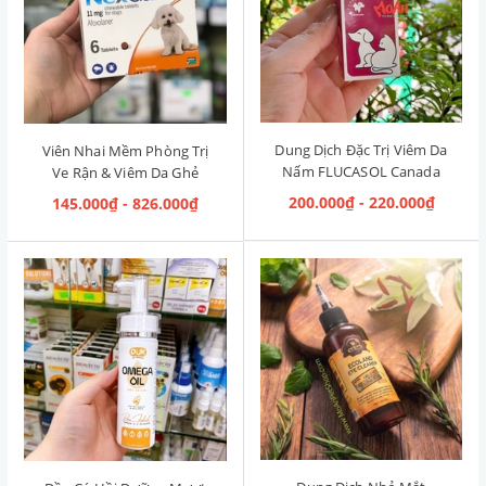
Dung Dịch Đặc Trị Viêm Da
Viên Nhai Mềm Phòng Trị
Nấm FLUCASOL Canada
Ve Rận & Viêm Da Ghẻ
5ml
NexGard Pháp (2kg-4kg)
200.000₫ - 220.000₫
145.000₫ - 826.000₫