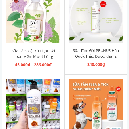
Sữa Tắm Gội PRUNUS Hàn
Sữa Tắm Gội Yú Light Đài
Quốc Thảo Dược Kháng
Loan Mềm Mượt Lông
Khuẩn Aroma Mild
Rosemary & Musk [Hương
240.000₫
45.000₫ - 286.000₫
Shampoo 500ml
Thảo & Xạ Hương]