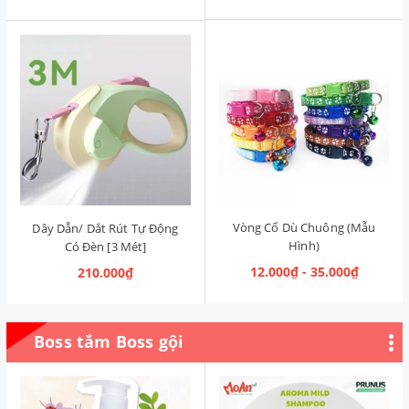
Vòng Cổ Dù Chuông (Mẫu
Dây Dẫn/ Dắt Rút Tự Động
Hình)
Có Đèn [3 Mét]
12.000₫ - 35.000₫
210.000₫
Boss tắm Boss gội