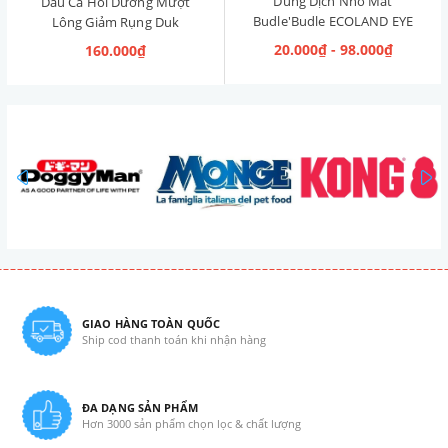
Dung Dịch Nhỏ Mắt
Dầu Cá Hồi Dưỡng Mượt
Budle'Budle ECOLAND EYE
Lông Giảm Rụng Duk
CLEANER Hàn Quốc 120ml
Omega Oil 150ml
20.000₫ - 98.000₫
160.000₫
prev
GIAO HÀNG TOÀN QUỐC
Ship cod thanh toán khi nhận hàng
ĐA DẠNG SẢN PHẨM
Hơn 3000 sản phẩm chọn lọc & chất lượng