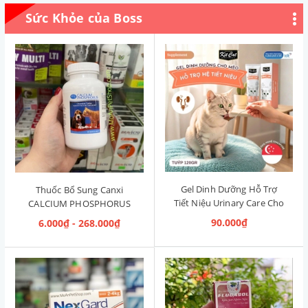
Sức Khỏe của Boss
Gel Dinh Dưỡng Hỗ Trợ
Thuốc Bổ Sung Canxi
Tiết Niệu Urinary Care Cho
CALCIUM PHOSPHORUS
Mèo KitCat Singapore 120g
Mỹ (Hộp 50 viên)
90.000₫
6.000₫ - 268.000₫