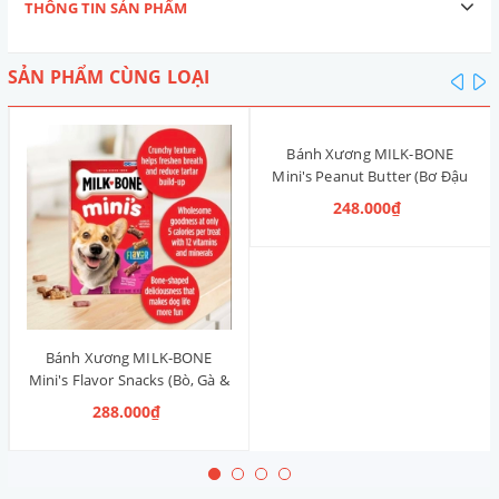
THÔNG TIN SẢN PHẨM
SẢN PHẨM CÙNG LOẠI
pre
n
Bánh Xương MILK-BONE
Mini's Peanut Butter (Bơ Đậu
Phộng) 425g
248.000₫
Bánh Xương MILK-BONE
Mini's Flavor Snacks (Bò, Gà &
Heo Xông Khói) 425g
288.000₫