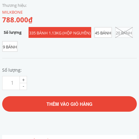
Thương hiệu:
MILKBONE
788.000₫
Số lượng
335 BÁNH 1.13KG (HỘP NGUYÊN)
45 BÁNH
20 BÁNH
9 BÁNH
Số lượng:
+
-
THÊM VÀO GIỎ HÀNG