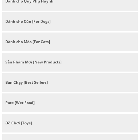
Dành cho Quý Phụ Huynh
Dành cho Cún [For Dogs]
Dành cho Mèo [For Cats]
Sản Phẩm Mới [New Products]
Bán Chạy [Best Sellers]
Pate [Wet Food]
Đồ Chơi [Toys]