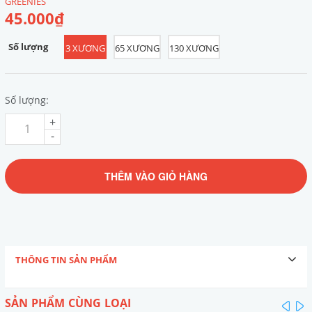
GREENIES
45.000₫
Số lượng
3 XƯƠNG
65 XƯƠNG
130 XƯƠNG
Số lượng:
+
-
THÊM VÀO GIỎ HÀNG
THÔNG TIN SẢN PHẨM
SẢN PHẨM CÙNG LOẠI
pre
n