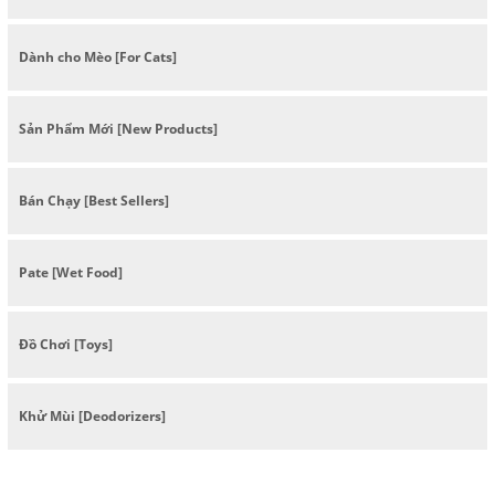
Dành cho Mèo [For Cats]
Sản Phẩm Mới [New Products]
Bán Chạy [Best Sellers]
Pate [Wet Food]
Đồ Chơi [Toys]
Khử Mùi [Deodorizers]