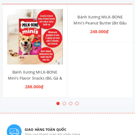
Bánh Xương MILK-BONE
Mini's Peanut Butter (Bơ Đậu
Phộng) 425g
248.000₫
Bánh Xương MILK-BONE
Mini's Flavor Snacks (Bò, Gà &
Heo Xông Khói) 425g
288.000₫
GIAO HÀNG TOÀN QUỐC
Ship cod thanh toán khi nhận hàng