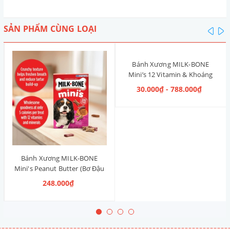
SẢN PHẨM CÙNG LOẠI
pre
n
Bánh Xương MILK-BONE
Mini’s 12 Vitamin & Khoáng
(size mini)
30.000₫ - 788.000₫
Bánh Xương MILK-BONE
Mini's Peanut Butter (Bơ Đậu
Phộng) 425g
248.000₫