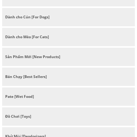
Dành cho Cún [For Dogs]
Dành cho Mèo [For Cats]
Sản Phẩm Mới [New Products]
Bán Chạy [Best Sellers]
Pate [Wet Food]
Đồ Chơi [Toys]
Khử Mùi [Deodorizers]