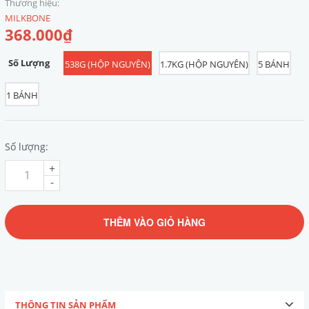
Thương hiệu:
MILKBONE
368.000₫
Số Lượng
538G (HỘP NGUYÊN)
1.7KG (HỘP NGUYÊN)
5 BÁNH
1 BÁNH
Số lượng:
+
-
THÊM VÀO GIỎ HÀNG
THÔNG TIN SẢN PHẨM