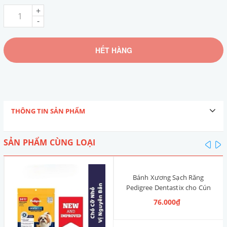
+
-
HẾT HÀNG
THÔNG TIN SẢN PHẨM
SẢN PHẨM CÙNG LOẠI
pre
n
Bánh Xương Sạch Răng
Pedigree Dentastix cho Cún
nhỏ 120g (14 Thanh, Vị Truyền
76.000₫
Thống)