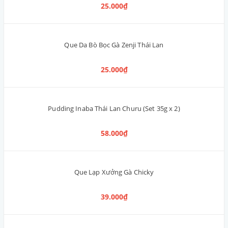
Pate SmartHeart thịt bò & rau củ 400g
38.000₫