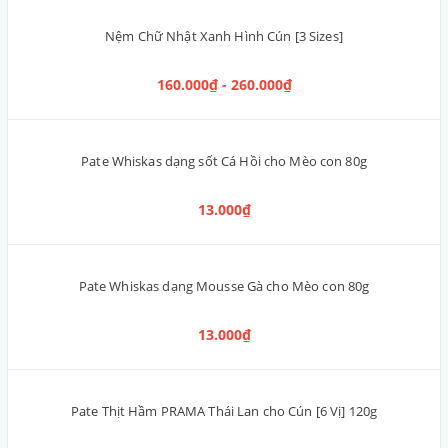
Pate SmartHeart thịt gà & xúc xích hun khói 400g
38.000₫