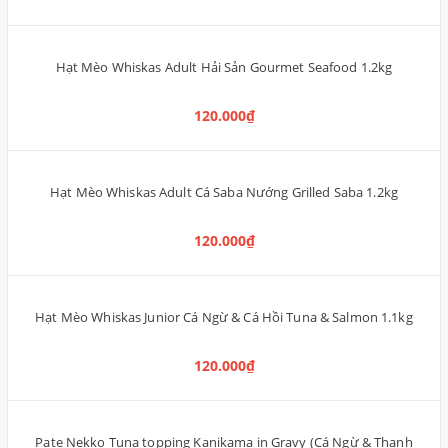
Bánh JerHigh 2 in 1 Sữa & Que Gà Stick 225g
125.000₫