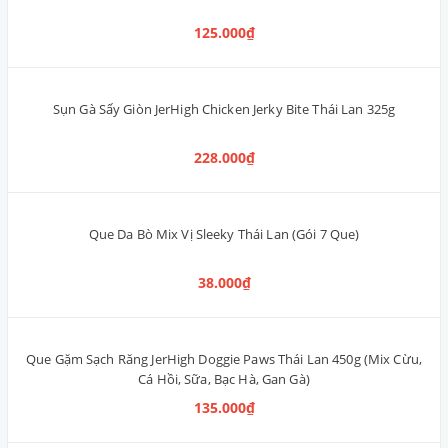
Pate SmartHeart thịt cừu 400g
38.000₫