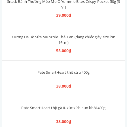
Sụn Gà Sấy Dẻo OKIKO Thái Lan 230g
228.000₫