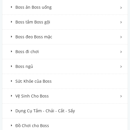
Que Gặm Sạch Răng JerHigh Doggie Paws Thái Lan 450g (Mix Cừu,
Cá Hồi, Sữa, Bạc Hà, Gan Gà)
135.000₫