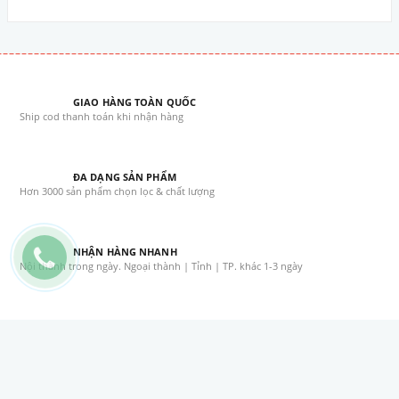
Pate Whiskas dạng sốt Cá Hồi cho Mèo con 80g
13.000₫