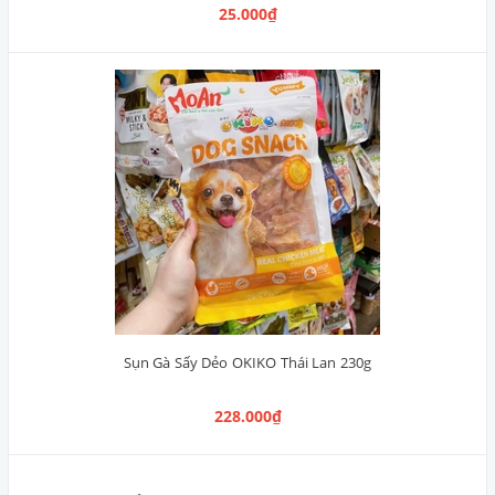
Xúc xích DeliSci Thái Lan 25g [Cá Ngừ]
25.000₫