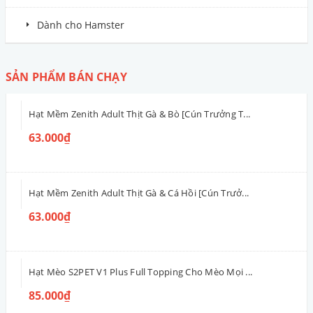
Nệm Chữ Nhật Xanh Hình Cún [3 Sizes]
160.000₫ - 260.000₫