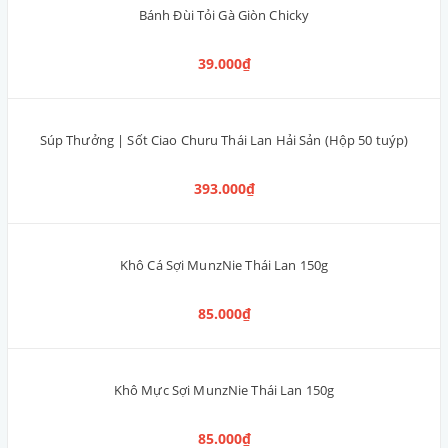
Bánh JerHigh 2 in 1 Cà Rốt & Rau Chân Vịt Spinach 225g
125.000₫
Bánh JerHigh 2 in 1 Sữa & Dâu 225g
125.000₫