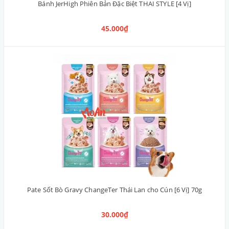
Bánh JerHigh Phiên Bản Đặc Biệt THAI STYLE [4 Vị]
45.000₫
Pate Sốt Bò Gravy ChangeTer Thái Lan cho Cún [6 Vị] 70g
30.000₫