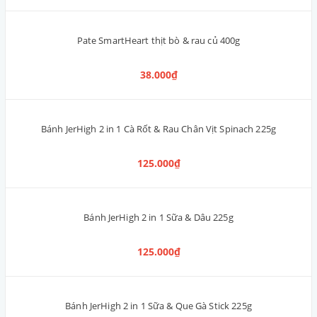
Snack Bánh Thưởng Mèo Me-O Yummie Bites Crispy Pocket 50g [3
Vị]
39.000₫
Xương Da Bò Sữa MunzNie Thái Lan (dạng chiếc giày size lớn
16cm)
55.000₫