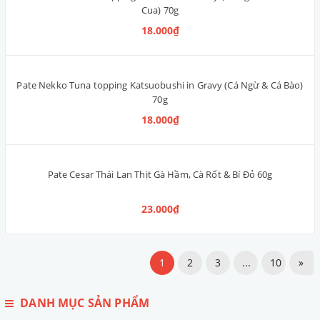
Sụn Gà Sấy Giòn JerHigh Chicken Jerky Bite Thái Lan 325g
228.000₫
Que Da Bò Mix Vị Sleeky Thái Lan (Gói 7 Que)
38.000₫