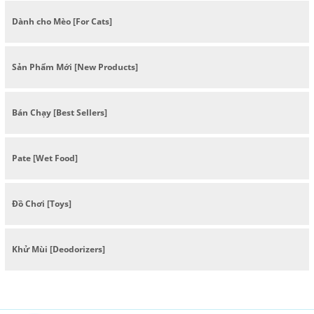
Dành cho Mèo [For Cats]
Sản Phẩm Mới [New Products]
Bán Chạy [Best Sellers]
Pate [Wet Food]
Đồ Chơi [Toys]
Khử Mùi [Deodorizers]