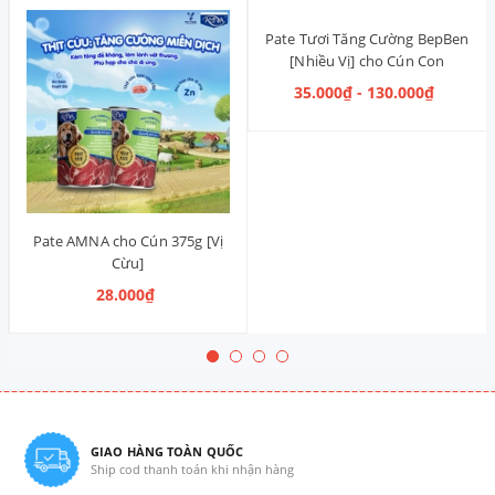
Pate Tươi Tăng Cường BepBen
[Nhiều Vị] cho Cún Con
35.000₫ - 130.000₫
Pate AMNA cho Cún 375g [Vị
Cừu]
28.000₫
GIAO HÀNG TOÀN QUỐC
Ship cod thanh toán khi nhận hàng