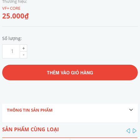
Thương hiệu:
VF+ CORE
25.000₫
Số lượng:
+
-
THÊM VÀO GIỎ HÀNG
THÔNG TIN SẢN PHẨM
SẢN PHẨM CÙNG LOẠI
pre
n