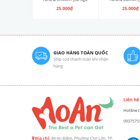
Trắng & Thịt Gà] 80g
Trắng & Cá Hồ
 250.000₫
25.000₫
25.000₫
GIAO HÀNG TOÀN QUỐC
Ship cod thanh toán khi nhận
hàng
Liên hệ
Hotline t
0937575
Địa chỉ:
84 An Điềm, Phường Chợ Lớn, TP.