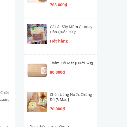
763.000₫
Gà Lát Sấy Mềm Gooday
Hàn Quốc 300g
Hết hàng
Thảm Cối Mát [Dưới 5kg]
80.000₫
 Chiết
Chén Uống Nước Chống
 quản,
Đổ [3 Màu]
70.000₫
Xem thêm sản phẩm