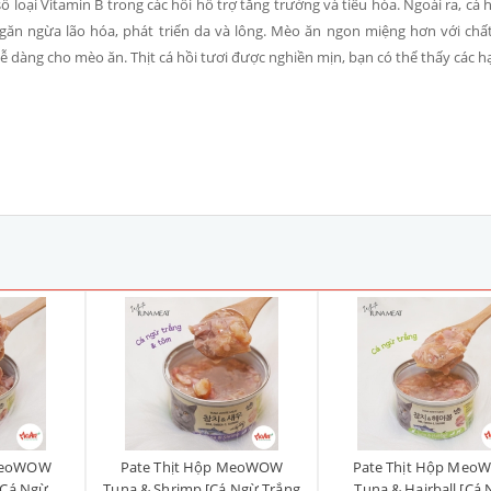
ố loại Vitamin B trong các hồi hỗ trợ tăng trưởng và tiêu hóa. Ngoài ra, cá h
ăn ngừa lão hóa, phát triển da và lông. Mèo ăn ngon miệng hơn với ch
ễ dàng cho mèo ăn. Thịt cá hồi tươi được nghiền mịn, bạn có thể thấy các hạ
 MeoWOW
Pate Thịt Hộp MeoWOW
Pate Thịt Hộp Meo
[Cá Ngừ
Tuna & Shrimp [Cá Ngừ Trắng
Tuna & Hairball [Cá