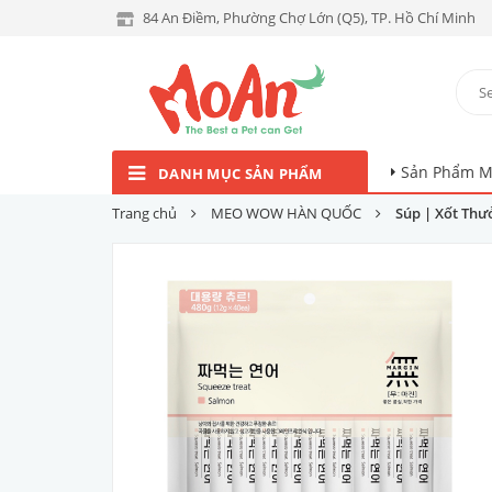
84 An Điềm, Phường Chợ Lớn (Q5), TP. Hồ Chí Minh
Sản Phẩm M
DANH MỤC SẢN PHẨM
Trang chủ
MEO WOW HÀN QUỐC
Súp | Xốt Th