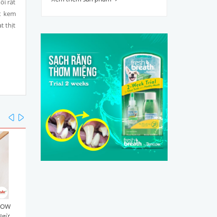
ồi rất
ất kem
t thịt
prev
next
WOW
Pate Thịt Hộp MeoWOW
Pate Thịt Hộp MeoWOW
 Ngừ
Tuna & Shirasu [Cá Ngừ
Tuna & Kanikama [Cá Ng