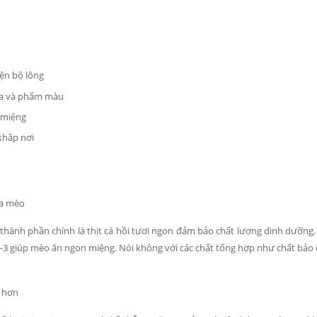
iện bộ lông
gia và phẩm màu
 miệng
khắp nơi
ủa mèo
hành phần chính là thịt cá hồi tươi ngon đảm bảo chất lượng dinh dưỡng.
-3 giúp mèo ăn ngon miệng. Nói không với các chất tổng hợp như chất bảo
 hơn