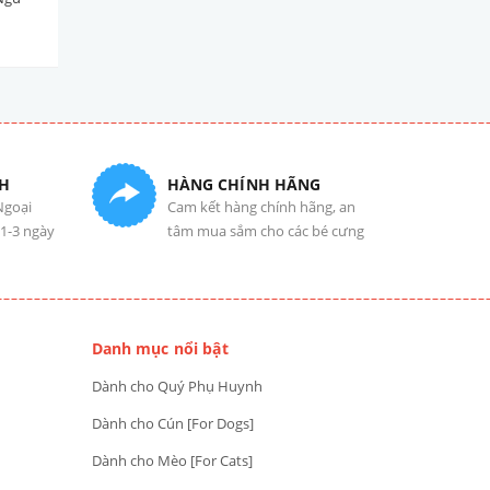
Trắng & Cá Cơm] 80g
Trắng & Thịt Cua] 80g
25.000₫
25.000₫
H
HÀNG CHÍNH HÃNG
Ngoại
Cam kết hàng chính hãng, an
 1-3 ngày
tâm mua sắm cho các bé cưng
Danh mục nổi bật
Dành cho Quý Phụ Huynh
Dành cho Cún [For Dogs]
Dành cho Mèo [For Cats]