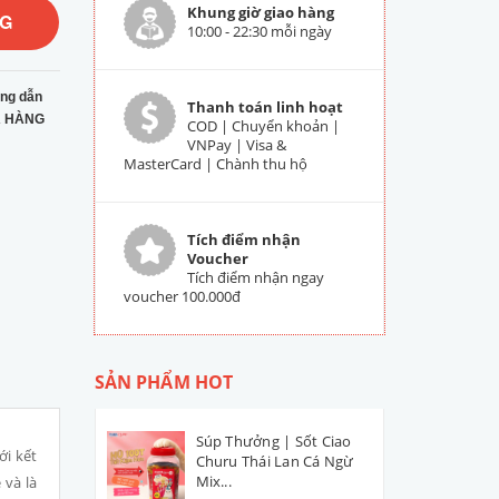
Khung giờ giao hàng
NG
10:00 - 22:30 mỗi ngày
ng dẫn
Thanh toán linh hoạt
 HÀNG
COD | Chuyển khoản |
VNPay | Visa &
MasterCard | Chành thu hộ
Tích điểm nhận
Voucher
Tích điểm nhận ngay
voucher 100.000đ
SẢN PHẨM HOT
Súp Thưởng | Sốt Ciao
ới kết
Churu Thái Lan Cá Ngừ
Mix...
 và là