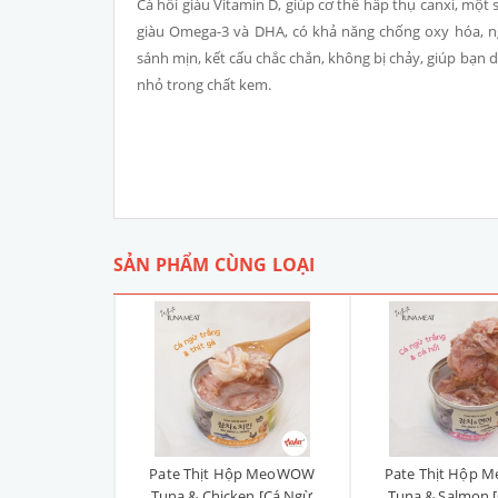
Cá hồi giàu Vitamin D, giúp cơ thể hấp thụ canxi, một s
giàu Omega-3 và DHA, có khả năng chống oxy hóa, ng
sánh mịn, kết cấu chắc chắn, không bị chảy, giúp bạn d
nhỏ trong chất kem.
SẢN PHẨM CÙNG LOẠI
ởng Thịt Ức Gà
Pate Thịt Hộp MeoWOW
Pate Thịt Hộp
Wow
Tuna & Chicken [Cá Ngừ
Tuna & Salmon 