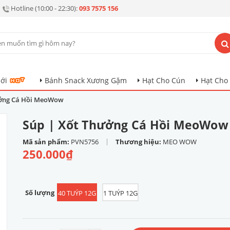
Hotline (10:00 - 22:30):
093 7575 156
ới
Bánh Snack Xương Gặm
Hạt Cho Cún
Hạt Cho
ưởng Cá Hồi MeoWow
Súp | Xốt Thưởng Cá Hồi MeoWow
|
Mã sản phẩm:
PVN5756
Thương hiệu:
MEO WOW
250.000₫
Số lượng
40 TUÝP 12G
1 TUÝP 12G