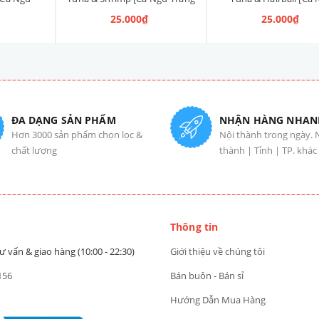
i] 80g
& Tôm] 80g
Trắng] 80g
25.000₫
25.000₫
ĐA DẠNG SẢN PHẨM
NHẬN HÀNG NHAN
Hơn 3000 sản phẩm chọn lọc &
Nội thành trong ngày. 
chất lượng
thành | Tỉnh | TP. khác
Thông tin
ư vấn & giao hàng (10:00 - 22:30)
Giới thiệu về chúng tôi
156
Bán buôn - Bán sỉ
Hướng Dẫn Mua Hàng