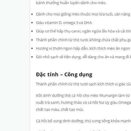
bánh thưởng huấn luyện dành cho mèo.
Dành cho mọi giống mèo thuộc mọi lứa tuổi, cân nặng
Giàu vitamin D, omega 3 và DHA
Giúp cơ thể hấp thụ canxi, ngăn ngừa lão hóa và cải th
Thành phần chính từ thịt tươi, không chứa chất phụ 
Hương vị thơm ngon hấp dẫn, kích thích mèo ăn ngon
Gói nhỏ sạch sẽ tiện dụng, dễ dàng cho ăn và mang đi 
Đặc tính – Công dụng
Thành phần chính từ thịt tươi sạch kích thích vị giác c
Xốt dinh dưỡng thịt cá hồi cho mèo Mumargin làm từ t
xuất trà xanh, hương thảo và cá hồi Na Uy giàu Omega
chất tạo màu, chất tạo mùi.
Cá hồi bổ sung dinh dưỡng, thú cưng sống khỏe mạnh