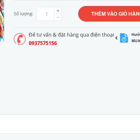
+
THÊM VÀO GIỎ HÀ
Số lượng:
-
Để tư vấn & đặt hàng qua điện thoại
Hướ
MUA
0937575156