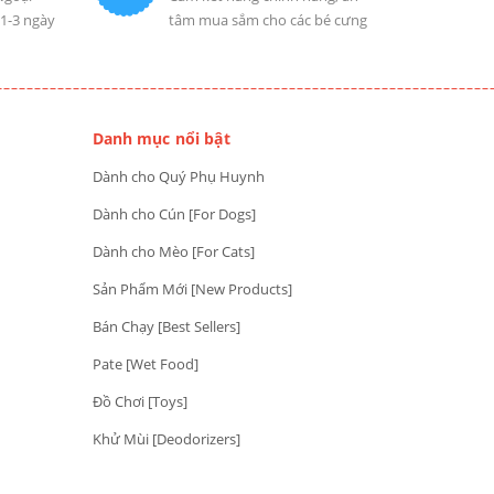
 1-3 ngày
tâm mua sắm cho các bé cưng
Danh mục nổi bật
Dành cho Quý Phụ Huynh
Dành cho Cún [For Dogs]
Dành cho Mèo [For Cats]
Sản Phẩm Mới [New Products]
Bán Chạy [Best Sellers]
Pate [Wet Food]
Đồ Chơi [Toys]
Khử Mùi [Deodorizers]