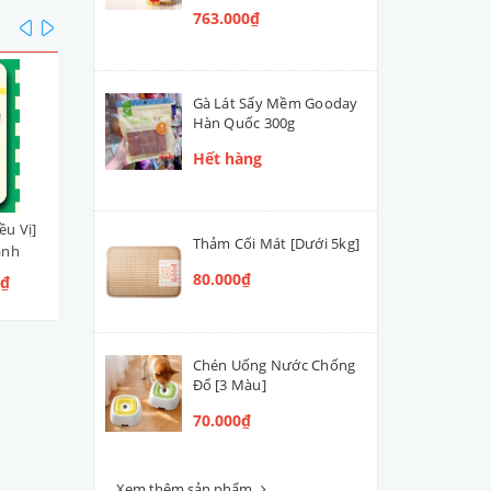
763.000₫
prev
next
Gà Lát Sấy Mềm Gooday
Hàn Quốc 300g
Hết hàng
ều Vị]
Pate Tươi Bổ Sung Nước
V.O.M G/H Gastrointestina
Thảm Cối Mát [Dưới 5kg]
ành
Hầm Xương BepBen [Nhiều
Low Fat + Hypoallergenic
Vị] cho Cún
Hàn Quốc - Hỗ Trợ Điều Tr
80.000₫
0₫
39.000₫ - 47.000₫
450.000₫
Tiêu Hoá & Chống Dị Ứng c
Cún 1.4kg
Chén Uống Nước Chống
Đổ [3 Màu]
70.000₫
Xem thêm sản phẩm