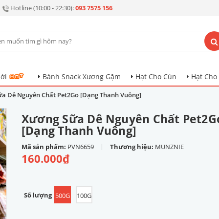
Hotline (10:00 - 22:30):
093 7575 156
ới
Bánh Snack Xương Gặm
Hạt Cho Cún
Hạt Cho
ữa Dê Nguyên Chất Pet2Go [Dạng Thanh Vuông]
Xương Sữa Dê Nguyên Chất Pet2G
[Dạng Thanh Vuông]
|
Mã sản phẩm:
PVN6659
Thương hiệu:
MUNZNIE
160.000₫
Số lượng
500G
100G