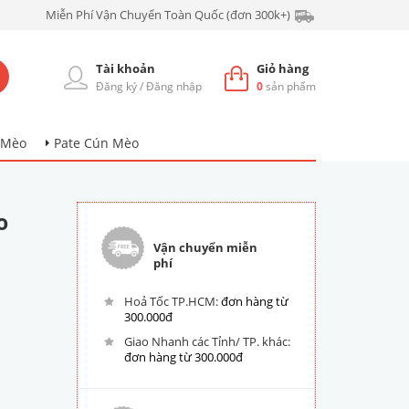
Miễn Phí Vận Chuyển Toàn Quốc (đơn 300k+)
Tài khoản
Giỏ hàng
Đăng ký
/
Đăng nhập
0
sản phẩm
 Mèo
Pate Cún Mèo
o
Vận chuyển miễn
phí
Hoả Tốc TP.HCM:
đơn hàng từ
300.000đ
Giao Nhanh các Tỉnh/ TP. khác:
đơn hàng từ 300.000đ