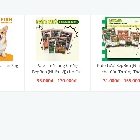
ái Lan 25g
Pate Tươi Tăng Cường
Pate Tươi BepBen [Nhi
BepBen [Nhiều Vị] cho Cún
cho Cún Trưởng Th
Con
35.000₫ - 130.000₫
31.000₫ - 165.00