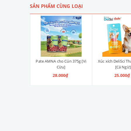
SẢN PHẨM CÙNG LOẠI
 Cún 375g [Vị
Pate AMNA cho Cún 375g [Vị
Xúc xích DeliSci Th
Hồi]
Cừu]
[Cá Ngừ]
00₫
28.000₫
25.000₫