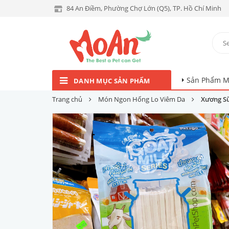
84 An Điềm, Phường Chợ Lớn (Q5), TP. Hồ Chí Minh
Sản Phẩm M
DANH MỤC SẢN PHẨM
Trang chủ
Món Ngon Hổng Lo Viêm Da
Xương S