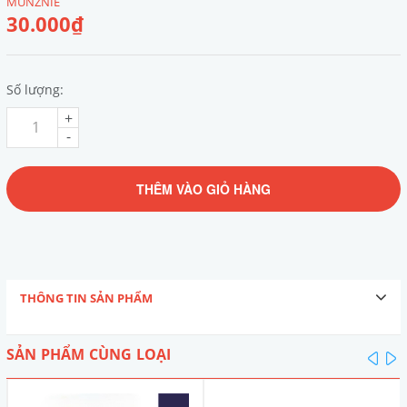
MUNZNIE
30.000₫
Số lượng:
+
-
THÊM VÀO GIỎ HÀNG
THÔNG TIN SẢN PHẨM
SẢN PHẨM CÙNG LOẠI
pre
n