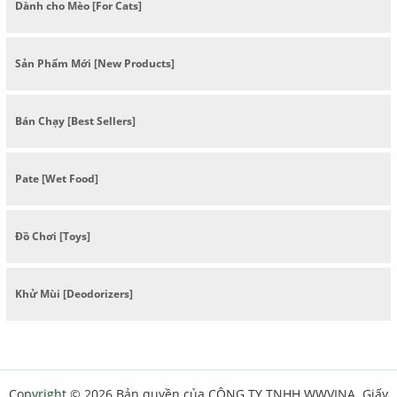
Dành cho Mèo [For Cats]
Sản Phẩm Mới [New Products]
Bán Chạy [Best Sellers]
Pate [Wet Food]
Đồ Chơi [Toys]
Khử Mùi [Deodorizers]
Copyright © 2026 Bản quyền của CÔNG TY TNHH WWVINA. Giấy