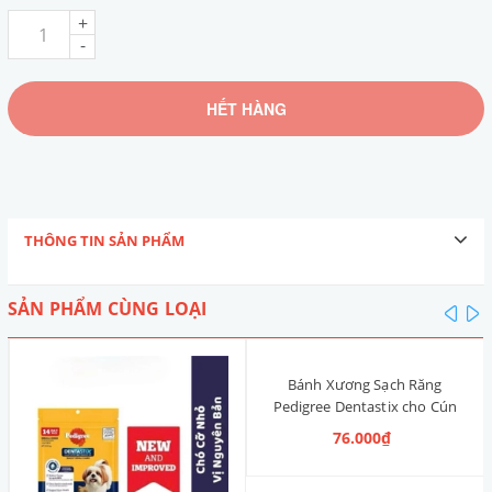
+
-
HẾT HÀNG
THÔNG TIN SẢN PHẨM
SẢN PHẨM CÙNG LOẠI
pre
n
Bánh Xương Sạch Răng
Pedigree Dentastix cho Cún
nhỏ 120g (14 Thanh, Vị Truyền
76.000₫
Thống)