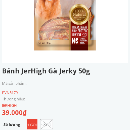
Bánh JerHigh Gà Jerky 50g
Mã sản phẩm:
PVN5179
Thương hiệu:
JERHIGH
39.000₫
Số lượng
1 GÓI
12 GÓI