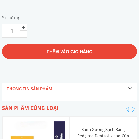
Số lượng:
+
-
THÊM VÀO GIỎ HÀNG
THÔNG TIN SẢN PHẨM
SẢN PHẨM CÙNG LOẠI
pre
n
Bánh Xương Sạch Răng
Pedigree Dentastix cho Cún