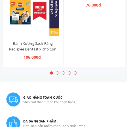
nhỏ 120g (14 Thanh, Vị Truyền
76.000₫
Thống)
Bánh Xương Sạch Răng
Pedigree Dentastix cho Cún
vừa 210g (14 Thanh, Vị Truyền
106.000₫
Thống)
GIAO HÀNG TOÀN QUỐC
Ship cod thanh toán khi nhận hàng
ĐA DẠNG SẢN PHẨM
Hơn 3000 sản phẩm chọn lọc & chất lượng