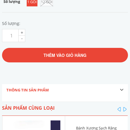
Số lượng
1 GÓI
12 GÓI
Số lượng:
+
-
THÊM VÀO GIỎ HÀNG
THÔNG TIN SẢN PHẨM
SẢN PHẨM CÙNG LOẠI
pre
n
Bánh Xương Sạch Răng