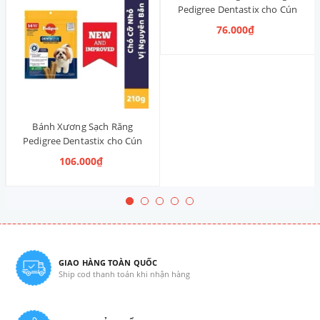
Pedigree Dentastix cho Cún
nhỏ 120g (14 Thanh, Vị Truyền
76.000₫
Thống)
Bánh Xương Sạch Răng
Pedigree Dentastix cho Cún
vừa 210g (14 Thanh, Vị Truyền
106.000₫
Thống)
GIAO HÀNG TOÀN QUỐC
Ship cod thanh toán khi nhận hàng