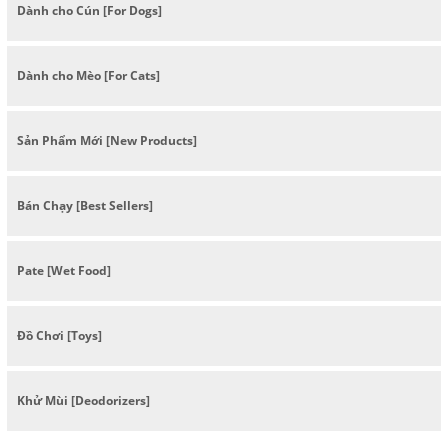
Dành cho Cún [For Dogs]
Dành cho Mèo [For Cats]
Sản Phẩm Mới [New Products]
Bán Chạy [Best Sellers]
Pate [Wet Food]
Đồ Chơi [Toys]
Khử Mùi [Deodorizers]