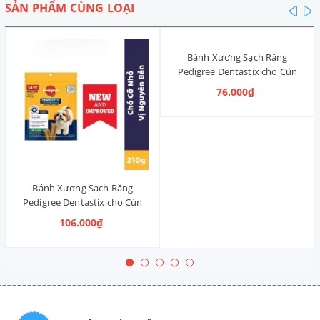
SẢN PHẨM CÙNG LOẠI
pre
n
Bánh Xương Sạch Răng
Pedigree Dentastix cho Cún
nhỏ 120g (14 Thanh, Vị Truyền
76.000₫
Thống)
Bánh Xương Sạch Răng
Pedigree Dentastix cho Cún
vừa 210g (14 Thanh, Vị Truyền
106.000₫
Thống)