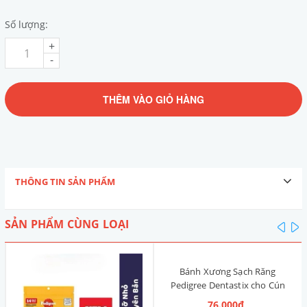
Số lượng:
+
-
THÊM VÀO GIỎ HÀNG
THÔNG TIN SẢN PHẨM
SẢN PHẨM CÙNG LOẠI
pre
n
Bánh Xương Sạch Răng
Pedigree Dentastix cho Cún
nhỏ 120g (14 Thanh, Vị Truyền
76.000₫