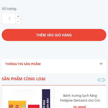
Số lượng:
+
-
THÊM VÀO GIỎ HÀNG
THÔNG TIN SẢN PHẨM
SẢN PHẨM CÙNG LOẠI
pre
n
Bánh Xương Sạch Răng
Pedigree Dentastix cho Cún
nhỏ 120g (14 Thanh, Vị Truyền
76.000₫