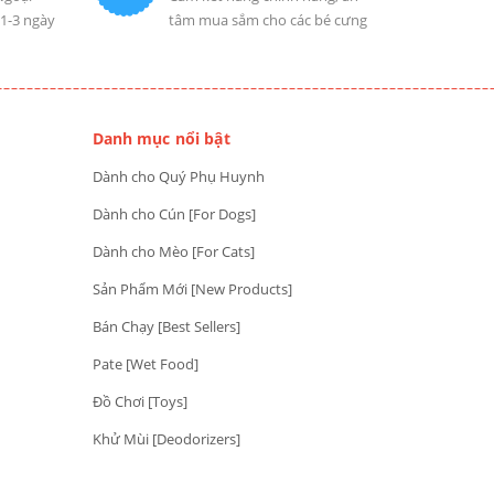
 1-3 ngày
tâm mua sắm cho các bé cưng
Danh mục nổi bật
Dành cho Quý Phụ Huynh
Dành cho Cún [For Dogs]
Dành cho Mèo [For Cats]
Sản Phẩm Mới [New Products]
Bán Chạy [Best Sellers]
Pate [Wet Food]
Đồ Chơi [Toys]
Khử Mùi [Deodorizers]