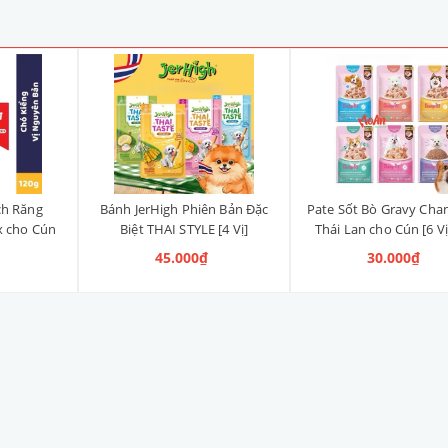
ch Răng
Bánh JerHigh Phiên Bản Đặc
Pate Sốt Bò Gravy Cha
x cho Cún
Biệt THAI STYLE [4 Vị]
Thái Lan cho Cún [6 Vị
anh, Vị
45.000₫
30.000₫
ng)