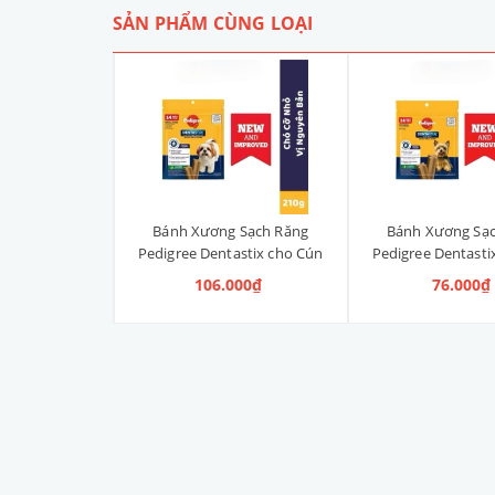
SẢN PHẨM CÙNG LOẠI
 Sạch Răng
Bánh Xương Sạch Răng
Bánh Xương Sạ
astix cho Cún
Pedigree Dentastix cho Cún
Pedigree Dentasti
anh, Vị Truyền
vừa 210g (14 Thanh, Vị
nhỏ 120g (14 Th
000₫
106.000₫
76.000₫
ng)
Truyền Thống)
Truyền Thố