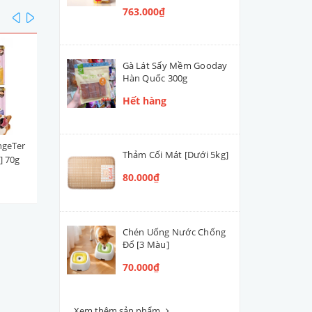
763.000₫
prev
next
Gà Lát Sấy Mềm Gooday
Hàn Quốc 300g
Hết hàng
ngeTer
Súp Thưởng | Sốt Ciao Churu
Xúc xích DeliSci Thái Lan 2
Thảm Cối Mát [Dưới 5kg]
] 70g
Thái Lan Cá Ngừ Mix (Hộp
[Cá Ngừ]
100 tuýp)
80.000₫
763.000₫
25.000₫
Chén Uống Nước Chống
Đổ [3 Màu]
70.000₫
Xem thêm sản phẩm