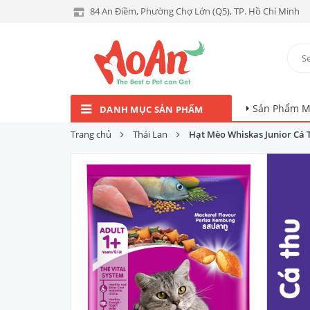
84 An Điềm, Phường Chợ Lớn (Q5), TP. Hồ Chí Minh
Sản Phẩm M
DANH MỤC SẢN PHẨM
Trang chủ
Thái Lan
Hạt Mèo Whiskas Junior Cá 