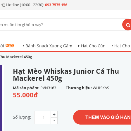
Hotline (10:00 - 22:30):
093 7575 156
ới
Bánh Snack Xương Gặm
Hạt Cho Cún
Hạt Cho
Thu Mackerel 450g
Hạt Mèo Whiskas Junior Cá Thu
Mackerel 450g
|
Mã sản phẩm:
PVN3163
Thương hiệu:
WHISKAS
55.000₫
+
THÊM VÀO GIỎ HÀ
Số lượng:
-