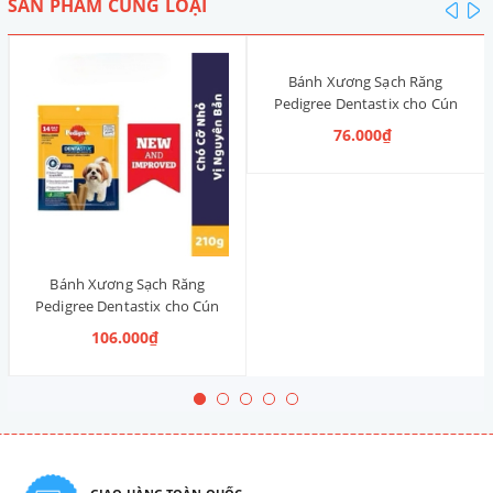
SẢN PHẨM CÙNG LOẠI
pre
n
Bánh Xương Sạch Răng
Pedigree Dentastix cho Cún
nhỏ 120g (14 Thanh, Vị Truyền
76.000₫
Thống)
Bánh Xương Sạch Răng
Pedigree Dentastix cho Cún
vừa 210g (14 Thanh, Vị Truyền
106.000₫
Thống)