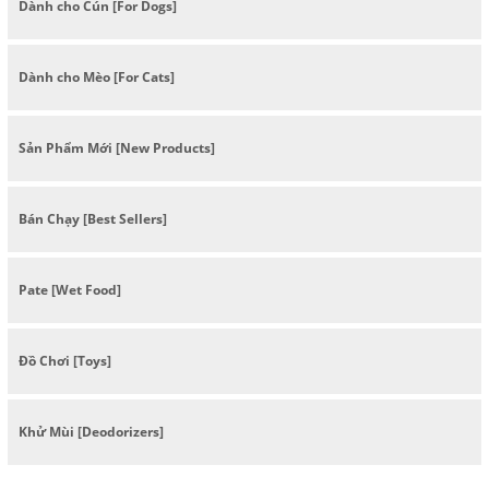
Dành cho Cún [For Dogs]
Dành cho Mèo [For Cats]
Sản Phẩm Mới [New Products]
Bán Chạy [Best Sellers]
Pate [Wet Food]
Đồ Chơi [Toys]
Khử Mùi [Deodorizers]