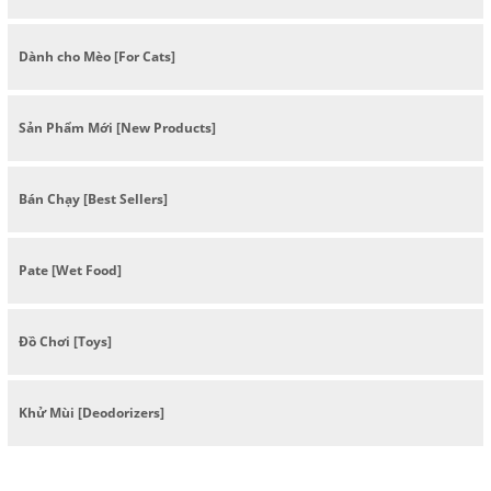
Dành cho Mèo [For Cats]
Sản Phẩm Mới [New Products]
Bán Chạy [Best Sellers]
Pate [Wet Food]
Đồ Chơi [Toys]
Khử Mùi [Deodorizers]