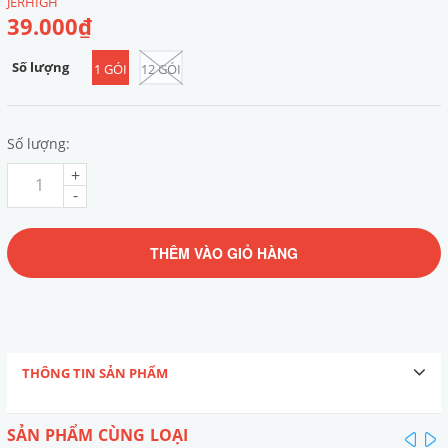
JERHIGH
39.000₫
Số lượng
1 GÓI
12 GÓI
Số lượng:
+
-
THÊM VÀO GIỎ HÀNG
THÔNG TIN SẢN PHẨM
SẢN PHẨM CÙNG LOẠI
pre
n