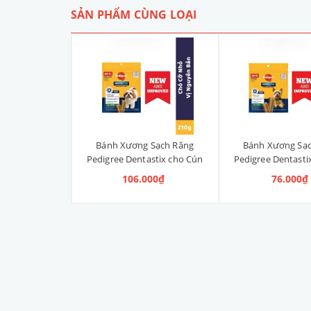
SẢN PHẨM CÙNG LOẠI
 Sạch Răng
Bánh Xương Sạch Răng
Bánh Xương Sạ
astix cho Cún
Pedigree Dentastix cho Cún
Pedigree Dentasti
anh, Vị Truyền
vừa 210g (14 Thanh, Vị
nhỏ 120g (14 Th
000₫
106.000₫
76.000₫
ng)
Truyền Thống)
Truyền Thố