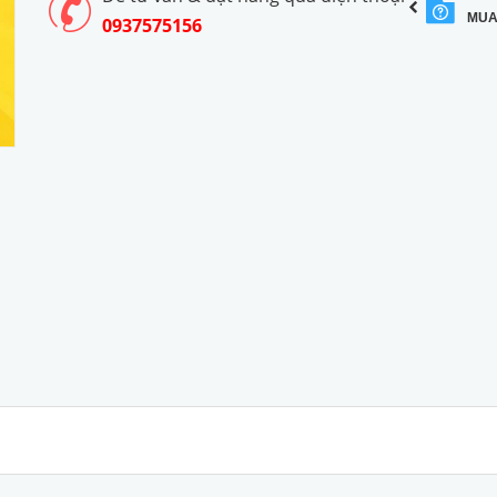
MUA
0937575156