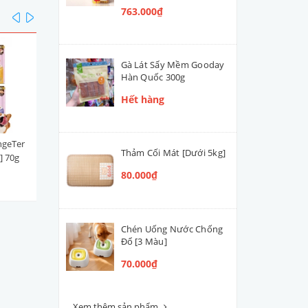
763.000₫
prev
next
Gà Lát Sấy Mềm Gooday
Hàn Quốc 300g
Hết hàng
ngeTer
Súp Thưởng | Sốt Ciao Churu
Xúc xích DeliSci Thái Lan 2
Thảm Cối Mát [Dưới 5kg]
] 70g
Thái Lan Cá Ngừ Mix (Hộp
[Cá Ngừ]
100 tuýp)
80.000₫
763.000₫
25.000₫
Chén Uống Nước Chống
Đổ [3 Màu]
70.000₫
Xem thêm sản phẩm