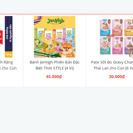
ch Răng
Bánh JerHigh Phiên Bản Đặc
Pate Sốt Bò Gravy Cha
x cho Cún
Biệt THAI STYLE [4 Vị]
Thái Lan cho Cún [6 Vị
anh, Vị
45.000₫
30.000₫
ng)