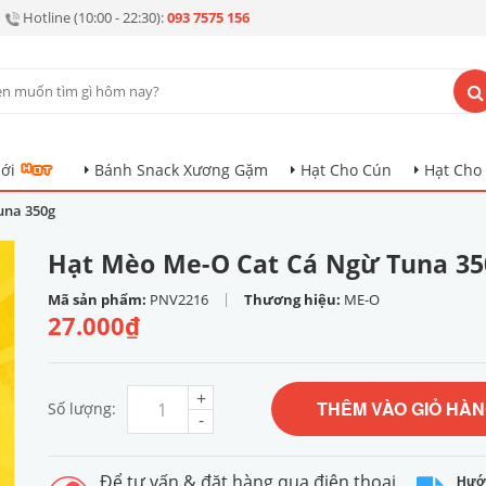
Hotline (10:00 - 22:30):
093 7575 156
ới
Bánh Snack Xương Gặm
Hạt Cho Cún
Hạt Cho
una 350g
Hạt Mèo Me-O Cat Cá Ngừ Tuna 35
|
Mã sản phẩm:
PNV2216
Thương hiệu:
ME-O
27.000₫
+
THÊM VÀO GIỎ HÀ
Số lượng:
-
Để tư vấn & đặt hàng qua điện thoại
Hướ