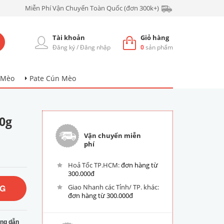
Miễn Phí Vận Chuyển Toàn Quốc (đơn 300k+)
Tài khoản
Giỏ hàng
Đăng ký
/
Đăng nhập
0
sản phẩm
 Mèo
Pate Cún Mèo
0g
Vận chuyển miễn
phí
Hoả Tốc TP.HCM:
đơn hàng từ
300.000đ
NG
Giao Nhanh các Tỉnh/ TP. khác:
đơn hàng từ 300.000đ
ng dẫn