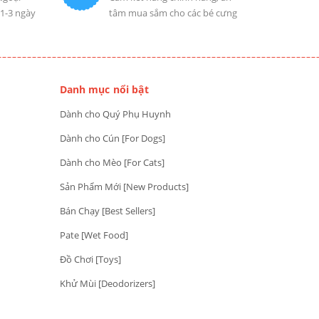
 1-3 ngày
tâm mua sắm cho các bé cưng
Danh mục nổi bật
Dành cho Quý Phụ Huynh
Dành cho Cún [For Dogs]
Dành cho Mèo [For Cats]
Sản Phẩm Mới [New Products]
Bán Chạy [Best Sellers]
Pate [Wet Food]
Đồ Chơi [Toys]
Khử Mùi [Deodorizers]