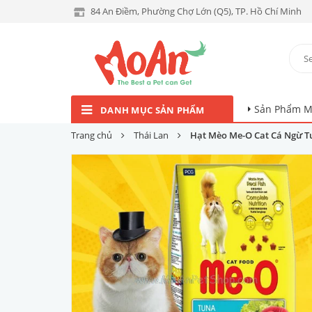
84 An Điềm, Phường Chợ Lớn (Q5), TP. Hồ Chí Minh
Sản Phẩm M
DANH MỤC SẢN PHẨM
Trang chủ
Thái Lan
Hạt Mèo Me-O Cat Cá Ngừ T