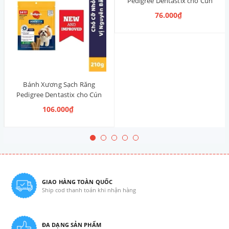
Pedigree Dentastix cho Cún
nhỏ 120g (14 Thanh, Vị Truyền
76.000₫
Thống)
Bánh Xương Sạch Răng
Pedigree Dentastix cho Cún
vừa 210g (14 Thanh, Vị Truyền
106.000₫
Thống)
GIAO HÀNG TOÀN QUỐC
Ship cod thanh toán khi nhận hàng
ĐA DẠNG SẢN PHẨM