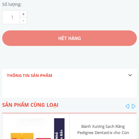
Số lượng:
+
-
HẾT HÀNG
THÔNG TIN SẢN PHẨM
SẢN PHẨM CÙNG LOẠI
pre
n
Bánh Xương Sạch Răng
Pedigree Dentastix cho Cún
nhỏ 120g (14 Thanh, Vị Truyền