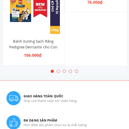
76.000₫
Thống)
Bánh Xương Sạch Răng
Pedigree Dentastix cho Cún
vừa 210g (14 Thanh, Vị Truyền
106.000₫
Thống)
GIAO HÀNG TOÀN QUỐC
Ship cod thanh toán khi nhận hàng
ĐA DẠNG SẢN PHẨM
Hơn 3000 sản phẩm chọn lọc & chất lượng