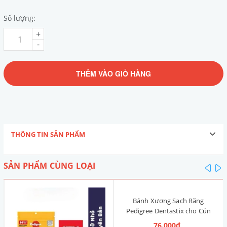
Số lượng:
+
-
THÊM VÀO GIỎ HÀNG
THÔNG TIN SẢN PHẨM
SẢN PHẨM CÙNG LOẠI
pre
n
Bánh Xương Sạch Răng
Pedigree Dentastix cho Cún
nhỏ 120g (14 Thanh, Vị Truyền
76.000₫