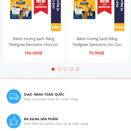
Bánh Xương Sạch Răng
Bánh Xương Sạch Răng
Pedigree Dentastix cho Cún
Pedigree Dentastix cho Cún
vừa 210g (14 Thanh, Vị Truyền
nhỏ 120g (14 Thanh, Vị Truyền
106.000₫
76.000₫
Thống)
Thống)
GIAO HÀNG TOÀN QUỐC
Ship cod thanh toán khi nhận hàng
ĐA DẠNG SẢN PHẨM
Hơn 3000 sản phẩm chọn lọc & chất lượng