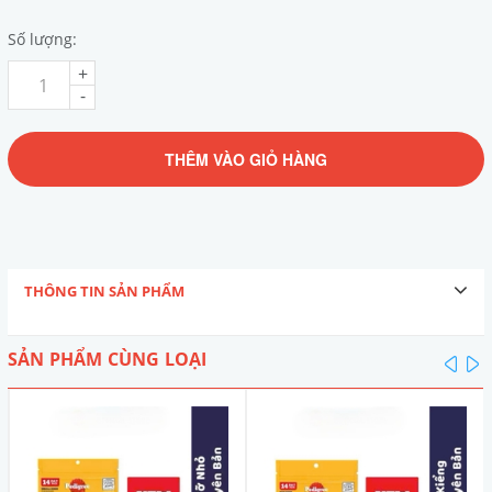
Số lượng:
+
-
THÊM VÀO GIỎ HÀNG
THÔNG TIN SẢN PHẨM
SẢN PHẨM CÙNG LOẠI
pre
n