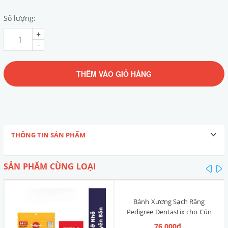
Số lượng:
+
-
THÊM VÀO GIỎ HÀNG
THÔNG TIN SẢN PHẨM
SẢN PHẨM CÙNG LOẠI
pre
n
Bánh Xương Sạch Răng
Pedigree Dentastix cho Cún
nhỏ 120g (14 Thanh, Vị Truyền
76.000₫