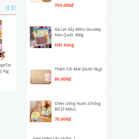
763.000₫
prev
next
Gà Lát Sấy Mềm Gooday
Hàn Quốc 300g
Hết hàng
ngeTer
Súp Thưởng | Sốt Ciao Churu
Xúc xích DeliSci Thái Lan 2
Thảm Cối Mát [Dưới 5kg]
] 70g
Thái Lan Cá Ngừ Mix (Hộp
[Cá Ngừ]
100 tuýp)
80.000₫
763.000₫
25.000₫
Chén Uống Nước Chống
Đổ [3 Màu]
70.000₫
Xem thêm sản phẩm