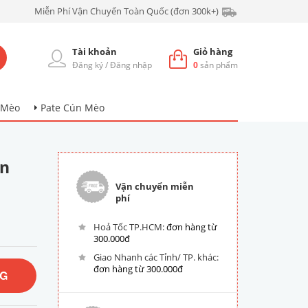
Miễn Phí Vận Chuyển Toàn Quốc (đơn 300k+)
Tài khoản
Giỏ hàng
Đăng ký
/
Đăng nhập
0
sản phẩm
 Mèo
Pate Cún Mèo
in
Vận chuyển miễn
phí
Hoả Tốc TP.HCM:
đơn hàng từ
300.000đ
Giao Nhanh các Tỉnh/ TP. khác:
đơn hàng từ 300.000đ
NG