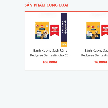
SẢN PHẨM CÙNG LOẠI
 Sạch Răng
Bánh Xương Sạch Răng
Bánh Xương Sạ
astix cho Cún
Pedigree Dentastix cho Cún
Pedigree Dentasti
anh, Vị Truyền
vừa 210g (14 Thanh, Vị
nhỏ 120g (14 Th
000₫
106.000₫
76.000₫
ng)
Truyền Thống)
Truyền Thố