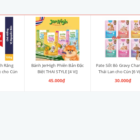
ch Răng
Bánh JerHigh Phiên Bản Đặc
Pate Sốt Bò Gravy Cha
x cho Cún
Biệt THAI STYLE [4 Vị]
Thái Lan cho Cún [6 Vị
anh, Vị
45.000₫
30.000₫
ng)