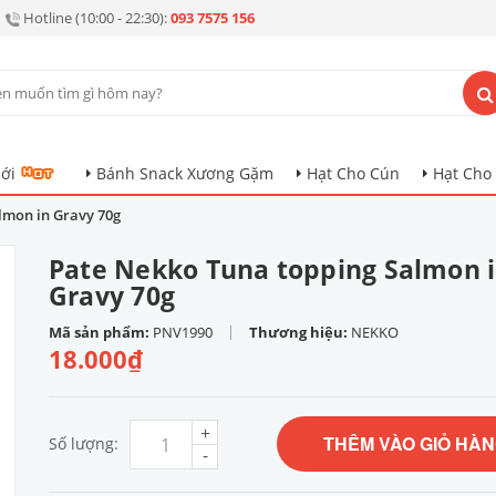
Hotline (10:00 - 22:30):
093 7575 156
ới
Bánh Snack Xương Gặm
Hạt Cho Cún
Hạt Cho
lmon in Gravy 70g
Pate Nekko Tuna topping Salmon 
Gravy 70g
|
Mã sản phẩm:
PNV1990
Thương hiệu:
NEKKO
18.000₫
+
THÊM VÀO GIỎ HÀ
Số lượng:
-