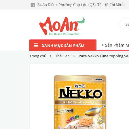
84 An Điềm, Phường Chợ Lớn (Q5), TP. Hồ Chí Minh
Sản Phẩm M
DANH MỤC SẢN PHẨM
Trang chủ
Thái Lan
Pate Nekko Tuna topping Sa