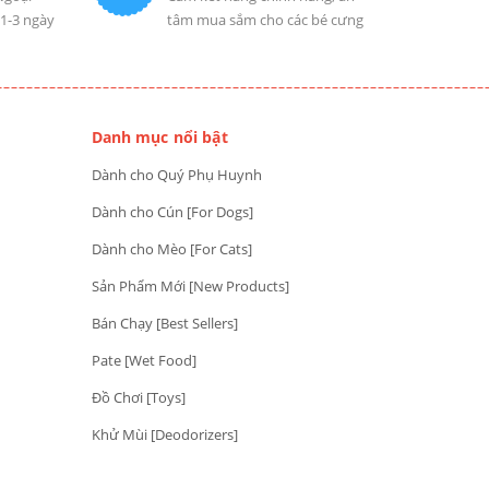
 1-3 ngày
tâm mua sắm cho các bé cưng
Danh mục nổi bật
Dành cho Quý Phụ Huynh
Dành cho Cún [For Dogs]
Dành cho Mèo [For Cats]
Sản Phẩm Mới [New Products]
Bán Chạy [Best Sellers]
Pate [Wet Food]
Đồ Chơi [Toys]
Khử Mùi [Deodorizers]