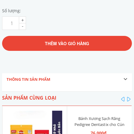
Số lượng:
+
-
THÊM VÀO GIỎ HÀNG
THÔNG TIN SẢN PHẨM
SẢN PHẨM CÙNG LOẠI
pre
n
Bánh Xương Sạch Răng
Pedigree Dentastix cho Cún
nhỏ 120g (14 Thanh, Vị Truyền
76.000₫